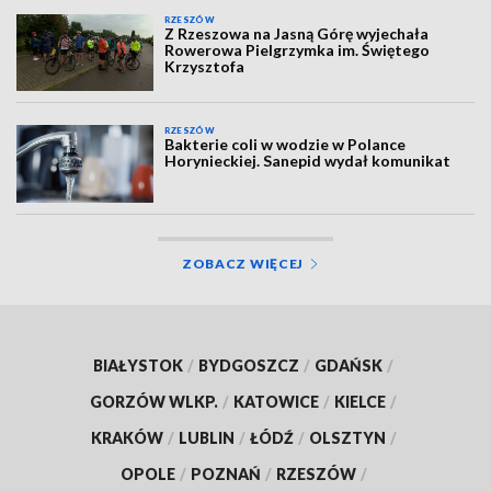
RZESZÓW
Z Rzeszowa na Jasną Górę wyjechała
Rowerowa Pielgrzymka im. Świętego
Krzysztofa
RZESZÓW
Bakterie coli w wodzie w Polance
Horynieckiej. Sanepid wydał komunikat
ZOBACZ WIĘCEJ
BIAŁYSTOK
/
BYDGOSZCZ
/
GDAŃSK
/
GORZÓW WLKP.
/
KATOWICE
/
KIELCE
/
KRAKÓW
/
LUBLIN
/
ŁÓDŹ
/
OLSZTYN
/
OPOLE
/
POZNAŃ
/
RZESZÓW
/