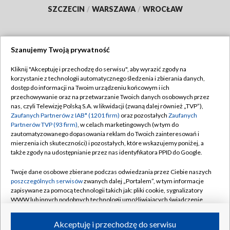
SZCZECIN
/
WARSZAWA
/
WROCŁAW
Szanujemy Twoją prywatność
Dołącz do nas:
Kliknij "Akceptuję i przechodzę do serwisu", aby wyrazić zgody na
korzystanie z technologii automatycznego śledzenia i zbierania danych,
TVP
dostęp do informacji na Twoim urządzeniu końcowym i ich
Abonament TVP
przechowywanie oraz na przetwarzanie Twoich danych osobowych przez
Regulamin TVP
nas, czyli Telewizję Polską S.A. w likwidacji (zwaną dalej również „TVP”),
Emisja w TVP
Polityka prywatności
Zaufanych Partnerów z IAB* (1201 firm)
oraz pozostałych
Zaufanych
Partnerów TVP (93 firm)
, w celach marketingowych (w tym do
Centrum informacji TVP
Moje zgody
zautomatyzowanego dopasowania reklam do Twoich zainteresowań i
mierzenia ich skuteczności) i pozostałych, które wskazujemy poniżej, a
Naziemna Telewizja Cyfrowa
Pomoc
także zgody na udostępnianie przez nas identyfikatora PPID do Google.
Sklep TVP
Biuro reklamy
Twoje dane osobowe zbierane podczas odwiedzania przez Ciebie naszych
Rada Programowa
Kontakt
poszczególnych serwisów
zwanych dalej „Portalem”, w tym informacje
zapisywane za pomocą technologii takich jak: pliki cookie, sygnalizatory
System NOS
WWW lub innych podobnych technologii umożliwiających świadczenie
dopasowanych i bezpiecznych usług, personalizację treści oraz reklam,
Informacje o nadawcy
Kanały
udostępnianie funkcji mediów społecznościowych oraz analizowanie
Akceptuję i przechodzę do serwisu
ruchu w Internecie.
Program dla prasy