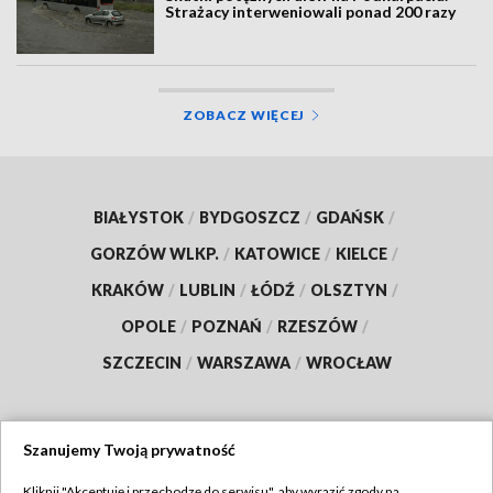
Strażacy interweniowali ponad 200 razy
ZOBACZ WIĘCEJ
BIAŁYSTOK
/
BYDGOSZCZ
/
GDAŃSK
/
GORZÓW WLKP.
/
KATOWICE
/
KIELCE
/
KRAKÓW
/
LUBLIN
/
ŁÓDŹ
/
OLSZTYN
/
OPOLE
/
POZNAŃ
/
RZESZÓW
/
SZCZECIN
/
WARSZAWA
/
WROCŁAW
Szanujemy Twoją prywatność
Dołącz do nas:
Kliknij "Akceptuję i przechodzę do serwisu", aby wyrazić zgody na