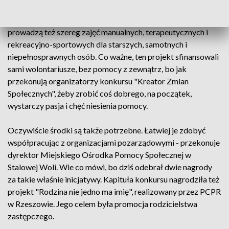
adresaci projektu połączyli siły i talenty, poznali się i na
wzajem sobie pomagają. W ramach projektu wolontariusze
prowadzą też szereg zajęć manualnych, terapeutycznych i
rekreacyjno-sportowych dla starszych, samotnych i
niepełnosprawnych osób. Co ważne, ten projekt sfinansowali
sami wolontariusze, bez pomocy z zewnątrz, bo jak
przekonują organizatorzy konkursu "Kreator Zmian
Społecznych", żeby zrobić coś dobrego, na początek,
wystarczy pasja i chęć niesienia pomocy.
Oczywiście środki są także potrzebne. Łatwiej je zdobyć
współpracując z organizacjami pozarządowymi - przekonuje
dyrektor Miejskiego Ośrodka Pomocy Społecznej w
Stalowej Woli. Wie co mówi, bo dziś odebrał dwie nagrody
za takie właśnie inicjatywy. Kapituła konkursu nagrodziła też
projekt "Rodzina nie jedno ma imię", realizowany przez PCPR
w Rzeszowie. Jego celem była promocja rodzicielstwa
zastępczego.