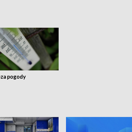
za pogody