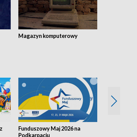
Magazyn komputerowy
z
Funduszowy Maj 2026 na
Podkarpacki
Podkarpaciu
kulinarne z h