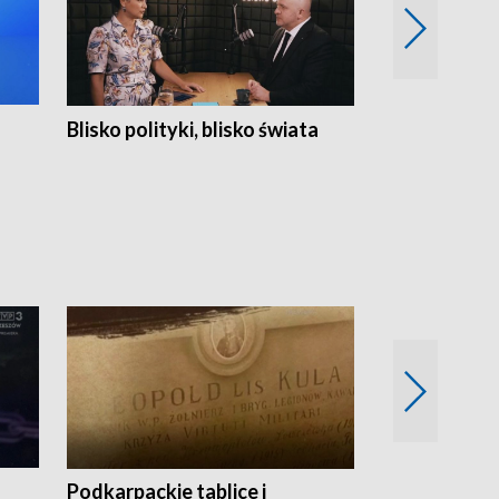
Blisko polityki, blisko świata
Popołudnie 
Podkarpackie tablice i
Szlakiem arc