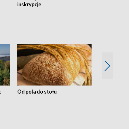
inskrypcje
drewnianej
z
Od pola do stołu
50 lat ochro
przyrodnicz
Zachodnich