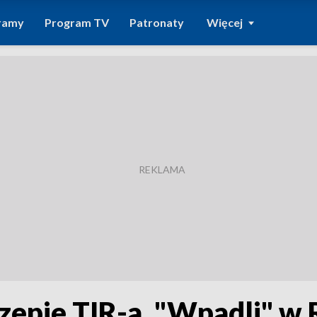
ramy
Program TV
Patronaty
Więcej
zepie TIR-a. "Wpadli" w