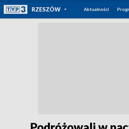
POWRÓT DO
RZESZÓW
Aktualności
Prog
TVP REGIONY
Podróżowali w nac