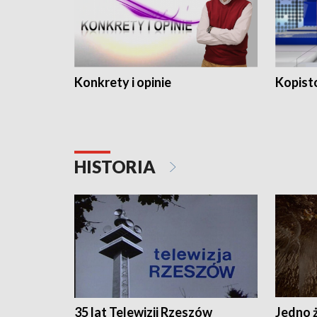
Konkrety i opinie
Kopist
HISTORIA
35 lat Telewizji Rzeszów
Jedno ż