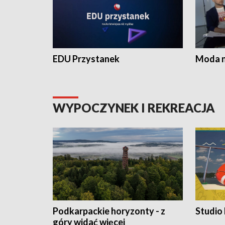
EDU Przystanek
Moda na
WYPOCZYNEK I REKREACJA
Podkarpackie horyzonty - z
Studio
góry widać więcej