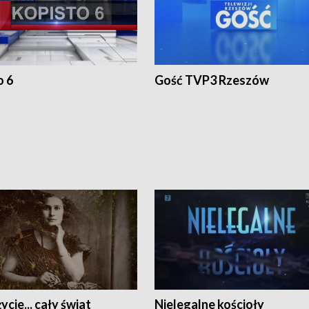
o 6
Gość TVP3 Rzeszów
ycie... cały świat
Nielegalne kościoły