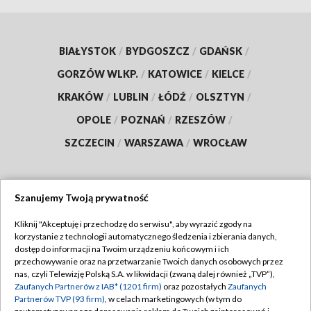
BIAŁYSTOK
/
BYDGOSZCZ
/
GDAŃSK
/
GORZÓW WLKP.
/
KATOWICE
/
KIELCE
/
KRAKÓW
/
LUBLIN
/
ŁÓDŹ
/
OLSZTYN
/
OPOLE
/
POZNAŃ
/
RZESZÓW
/
SZCZECIN
/
WARSZAWA
/
WROCŁAW
Szanujemy Twoją prywatność
Dołącz do nas:
Kliknij "Akceptuję i przechodzę do serwisu", aby wyrazić zgody na
korzystanie z technologii automatycznego śledzenia i zbierania danych,
TVP
dostęp do informacji na Twoim urządzeniu końcowym i ich
Abonament TVP
przechowywanie oraz na przetwarzanie Twoich danych osobowych przez
Regulamin TVP
nas, czyli Telewizję Polską S.A. w likwidacji (zwaną dalej również „TVP”),
Emisja w TVP
Polityka prywatności
Zaufanych Partnerów z IAB* (1201 firm)
oraz pozostałych
Zaufanych
Partnerów TVP (93 firm)
, w celach marketingowych (w tym do
Centrum informacji TVP
Moje zgody