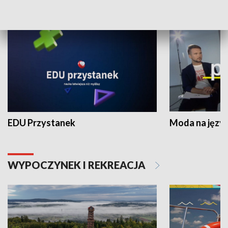
NAUKA I EDUKACJA
EDU Przystanek
Moda na język
WYPOCZYNEK I REKREACJA