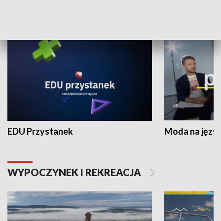
NAUKA I EDUKACJA
EDU Przystanek
Moda na język
WYPOCZYNEK I REKREACJA