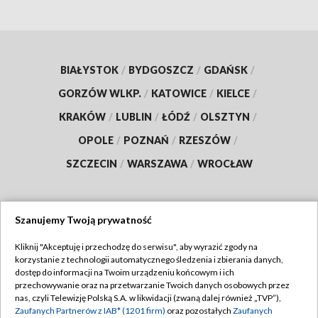
BIAŁYSTOK
/
BYDGOSZCZ
/
GDAŃSK
/
GORZÓW WLKP.
/
KATOWICE
/
KIELCE
/
KRAKÓW
/
LUBLIN
/
ŁÓDŹ
/
OLSZTYN
/
OPOLE
/
POZNAŃ
/
RZESZÓW
/
SZCZECIN
/
WARSZAWA
/
WROCŁAW
Szanujemy Twoją prywatność
Dołącz do nas:
Kliknij "Akceptuję i przechodzę do serwisu", aby wyrazić zgody na
korzystanie z technologii automatycznego śledzenia i zbierania danych,
TVP
dostęp do informacji na Twoim urządzeniu końcowym i ich
Abonament TVP
przechowywanie oraz na przetwarzanie Twoich danych osobowych przez
Regulamin TVP
nas, czyli Telewizję Polską S.A. w likwidacji (zwaną dalej również „TVP”),
Emisja w TVP
Polityka prywatności
Zaufanych Partnerów z IAB* (1201 firm)
oraz pozostałych
Zaufanych