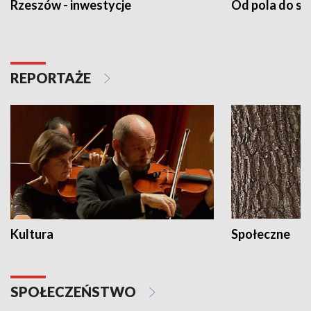
Rzeszów - inwestycje
Od pola do st
REPORTAŻE
Kultura
Społeczne
SPOŁECZEŃSTWO