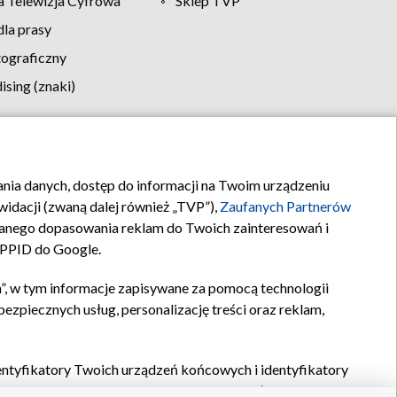
 Telewizja Cyfrowa
Sklep TVP
la prasy
tograficzny
sing (znaki)
klamy
Kontakt
rania danych, dostęp do informacji na Twoim urządzeniu
idacji (zwaną dalej również „TVP”),
Zaufanych Partnerów
anego dopasowania reklam do Twoich zainteresowań i
a PPID do Google.
”, w tym informacje zapisywane za pomocą technologii
zpiecznych usług, personalizację treści oraz reklam,
identyfikatory Twoich urządzeń końcowych i identyfikatory
P,
Zaufanych Partnerów z IAB
oraz pozostałych
Zaufanych