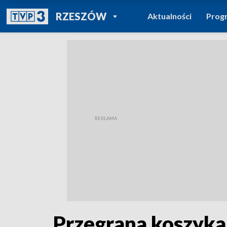
POWRÓT DO
RZESZÓW
Aktualności
Prog
TVP REGIONY
Przegrana koszykar