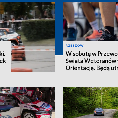
RZESZÓW
i.
W sobotę w Przewo
tek
Świata Weteranów 
Orientację. Będą ut