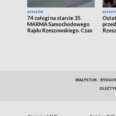
RZESZÓW
RZESZ
74 załogi na starcie 35.
Ostat
MARMA Samochodowego
prze
Rajdu Rzeszowskiego. Czas
Rzes
na wielkie ściganie
BIAŁYSTOK
/
BYDGO
OLSZTY