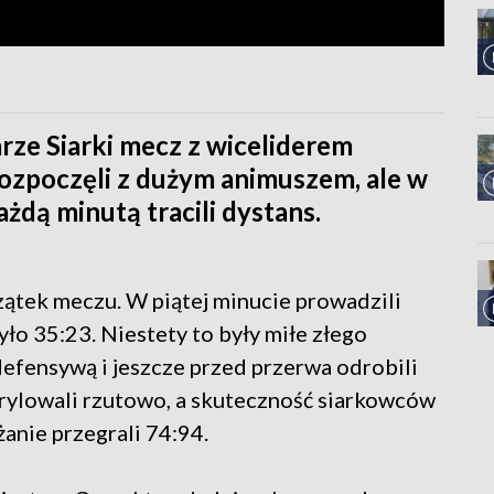
ze Siarki mecz z wiceliderem
 rozpoczęli z dużym animuszem, ale w
żdą minutą tracili dystans.
zątek meczu. W piątej minucie prowadzili
ło 35:23. Niestety to były miłe złego
defensywą i jeszcze przed przerwa odrobili
 brylowali rzutowo, a skuteczność siarkowców
anie przegrali 74:94.