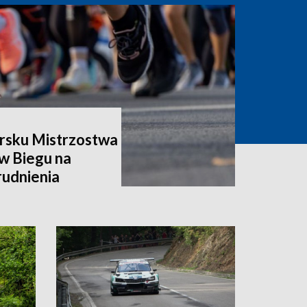
rsku Mistrzostwa
w Biegu na
rudnienia