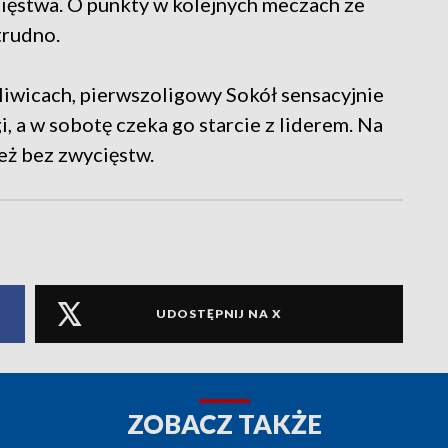
ęstwa. O punkty w kolejnych meczach ze
trudno.
liwicach, pierwszoligowy Sokół sensacyjnie
, a w sobotę czeka go starcie z liderem. Na
eż bez zwycięstw.
UDOSTĘPNIJ NA X
ZOBACZ TAKŻE