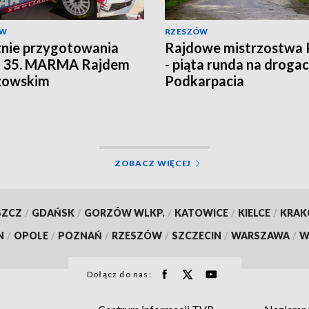
ÓW
RZESZÓW
nie przygotowania
Rajdowe mistrzostwa 
d 35. MARMA Rajdem
- piąta runda na droga
zowskim
Podkarpacia
ZOBACZ WIĘCEJ
SZCZ
/
GDAŃSK
/
GORZÓW WLKP.
/
KATOWICE
/
KIELCE
/
KRA
N
/
OPOLE
/
POZNAŃ
/
RZESZÓW
/
SZCZECIN
/
WARSZAWA
/
W
Dołącz do nas: