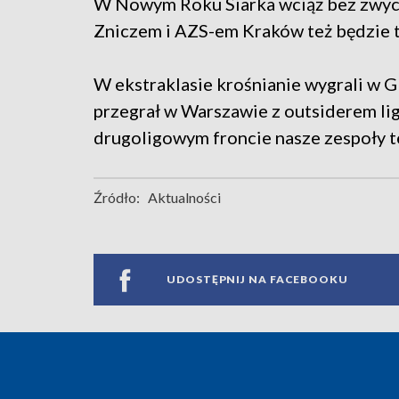
W Nowym Roku Siarka wciąż bez zwyci
Zniczem i AZS-em Kraków też będzie 
W ekstraklasie krośnianie wygrali w G
przegrał w Warszawie z outsiderem ligi
drugoligowym froncie nasze zespoły t
Źródło:
Aktualności
UDOSTĘPNIJ NA FACEBOOKU