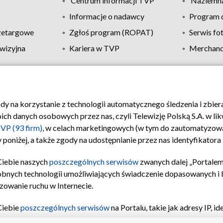
Centrum informacji TVP
Naziemna
Informacje o nadawcy
Program d
zetargowe
Zgłoś program (ROPAT)
Serwis fo
wizyjna
Kariera w TVP
Merchandi
Polityka prywatności
Moje zgody
Pomoc
Biuro re
ody na korzystanie z technologii automatycznego śledzenia i zbie
 danych osobowych przez nas, czyli Telewizję Polską S.A. w likw
VP (93 firm)
, w celach marketingowych (w tym do zautomatyzow
 poniżej, a także zgody na udostępnianie przez nas identyfikator
Ciebie naszych
poszczególnych serwisów
zwanych dalej „Portalem
obnych technologii umożliwiających świadczenie dopasowanych i be
zowanie ruchu w Internecie.
Ciebie
poszczególnych serwisów
na Portalu, takie jak adresy IP, 
sach Portalu czy historia odwiedzin będą przetwarzane przez TV