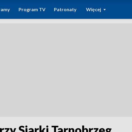
ramy
Program TV
Patronaty
Więcej
zy Siarki Tarnobrzeg