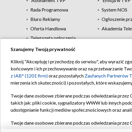
Abonament TVP
Emisja w TVP
Rada Programowa
System NOS
Biuro Reklamy
Ogłoszenie pr
Oferta Handlowa
Akademia Tele
Telegazeta ogłoszenia
Szanujemy Twoją prywatność
Regulamin TVP
Kliknij "Akceptuję i przechodzę do serwisu", aby wyrazić zg
końcowym i ich przechowywanie oraz na przetwarzanie Twoich
z IAB* (1201 firm)
oraz pozostałych
Zaufanych Partnerów T
mierzenia ich skuteczności) i pozostałych, które wskazujemy
Twoje dane osobowe zbierane podczas odwiedzania przez 
takich jak: pliki cookie, sygnalizatory WWW lub innych pod
udostępnianie funkcji mediów społecznościowych oraz anali
Twoje dane osobowe zbierane podczas odwiedzania przez 
plików cookie, informacje o Twoich wyszukiwaniach w serwi