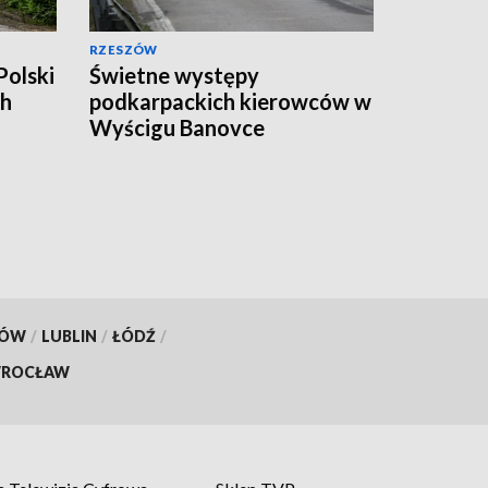
RZESZÓW
Polski
Świetne występy
ch
podkarpackich kierowców w
Wyścigu Banovce
KÓW
/
LUBLIN
/
ŁÓDŹ
/
ROCŁAW