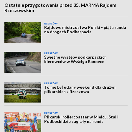
Ostatnie przygotowania przed 35. MARMA Rajdem
Rzeszowskim
RZESZÓW
Rajdowe mistrzostwa Polski - piąta runda
na drogach Podkarpacia
RZESZÓW
Świetne występy podkarpackich
kierowców w Wyścigu Banovce
RZESZÓW
To nie był udany weekend dla drużyn
piłkarskich z Rzeszowa
RZESZÓW
Piłkarski rollercoaster w Mielcu. Stal i
Podbeskidzie zagrały na remis