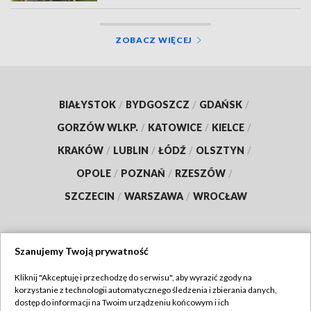
ZOBACZ WIĘCEJ
BIAŁYSTOK
/
BYDGOSZCZ
/
GDAŃSK
/
GORZÓW WLKP.
/
KATOWICE
/
KIELCE
/
KRAKÓW
/
LUBLIN
/
ŁÓDŹ
/
OLSZTYN
/
OPOLE
/
POZNAŃ
/
RZESZÓW
/
SZCZECIN
/
WARSZAWA
/
WROCŁAW
Szanujemy Twoją prywatność
Dołącz do nas:
Kliknij "Akceptuję i przechodzę do serwisu", aby wyrazić zgody na
korzystanie z technologii automatycznego śledzenia i zbierania danych,
TVP
dostęp do informacji na Twoim urządzeniu końcowym i ich