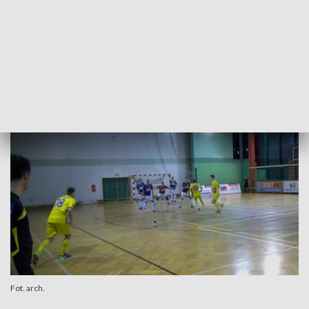
na doprowadzenie choćby do remisu zabrakło czasu. Heiro
przegrało pierwszy mecz Nowego Roku 2:4.
W następnej rundzie rzeszowianie zagrają w Brzegu z
Gerdarem, a w Pucharze Polski trafili na wicelidera I ligi -
GKS Tychy.
Fot. arch.