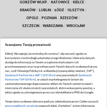
GORZÓW WLKP.
/
KATOWICE
/
KIELCE
/
KRAKÓW
/
LUBLIN
/
ŁÓDŹ
/
OLSZTYN
/
OPOLE
/
POZNAŃ
/
RZESZÓW
/
SZCZECIN
/
WARSZAWA
/
WROCŁAW
Szanujemy Twoją prywatność
Dołącz do nas:
Kliknij "Akceptuję i przechodzę do serwisu", aby wyrazić zgody na
korzystanie z technologii automatycznego śledzenia i zbierania danych,
TVP
dostęp do informacji na Twoim urządzeniu końcowym i ich
Abonament TVP
przechowywanie oraz na przetwarzanie Twoich danych osobowych przez
Regulamin TVP
nas, czyli Telewizję Polską S.A. w likwidacji (zwaną dalej również „TVP”),
Emisja w TVP
Polityka prywatności
Zaufanych Partnerów z IAB* (1201 firm)
oraz pozostałych
Zaufanych
Partnerów TVP (93 firm)
, w celach marketingowych (w tym do
Centrum informacji TVP
Moje zgody
zautomatyzowanego dopasowania reklam do Twoich zainteresowań i
mierzenia ich skuteczności) i pozostałych, które wskazujemy poniżej, a
Naziemna Telewizja Cyfrowa
Pomoc
także zgody na udostępnianie przez nas identyfikatora PPID do Google.
Sklep TVP
Biuro reklamy
Twoje dane osobowe zbierane podczas odwiedzania przez Ciebie naszych
Rada Programowa
Kontakt
poszczególnych serwisów
zwanych dalej „Portalem”, w tym informacje