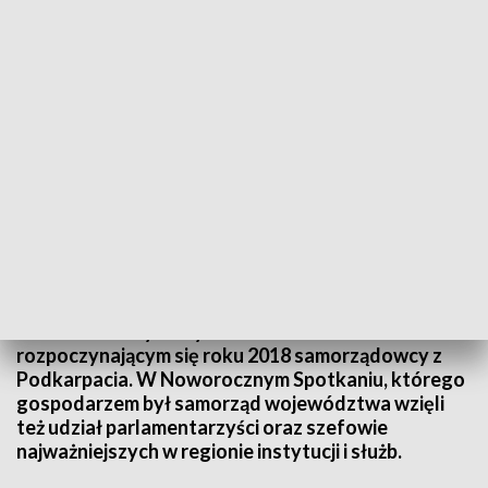
Spotkanie noworoczne podkarpackich samorządowców
To będzie rok finalizowanych inwestycji i rozwoju.
Na pewno dobry, bo dla wielu gmin i powiatów
będący podsumowaniem kilkuletnich wysiłków i
wielomilionowych wydatków. Tak mówili o
rozpoczynającym się roku 2018 samorządowcy z
Podkarpacia. W Noworocznym Spotkaniu, którego
gospodarzem był samorząd województwa wzięli
też udział parlamentarzyści oraz szefowie
najważniejszych w regionie instytucji i służb.