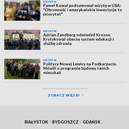
RZESZÓW
Paweł Kowal podsumował wizytę w USA:
"Obronność i amerykańskie inwestycje to
priorytet"
RZESZÓW
Adrian Zandberg odwiedził Krosno.
Krytykował obecny system edukacji i
służbę zdrowia
RZESZÓW
Politycy Nowej Lewicy na Podkarpaciu.
Mówili o programie budowy tanich
mieszkań
ZOBACZ WIĘCEJ
BIAŁYSTOK
/
BYDGOSZCZ
/
GDAŃSK
/