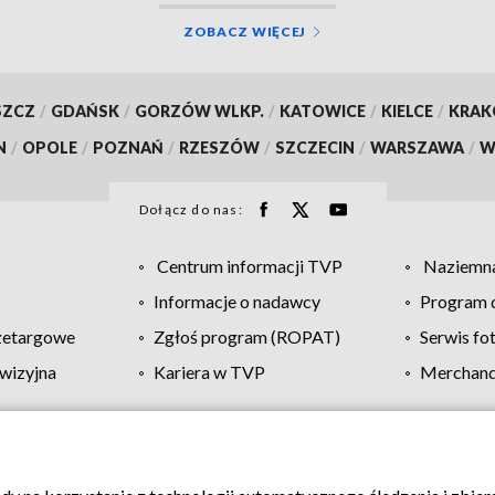
ZOBACZ WIĘCEJ
SZCZ
/
GDAŃSK
/
GORZÓW WLKP.
/
KATOWICE
/
KIELCE
/
KRA
N
/
OPOLE
/
POZNAŃ
/
RZESZÓW
/
SZCZECIN
/
WARSZAWA
/
W
Dołącz do nas:
Centrum informacji TVP
Naziemna
Informacje o nadawcy
Program d
zetargowe
Zgłoś program (ROPAT)
Serwis fo
wizyjna
Kariera w TVP
Merchandi
Polityka prywatności
Moje zgody
Pomoc
Biuro re