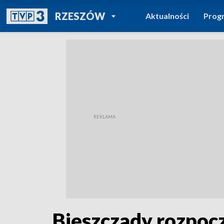
POWRÓT DO
RZESZÓW
Aktualności
Prog
TVP REGIONY
Bieszczady rozpocz