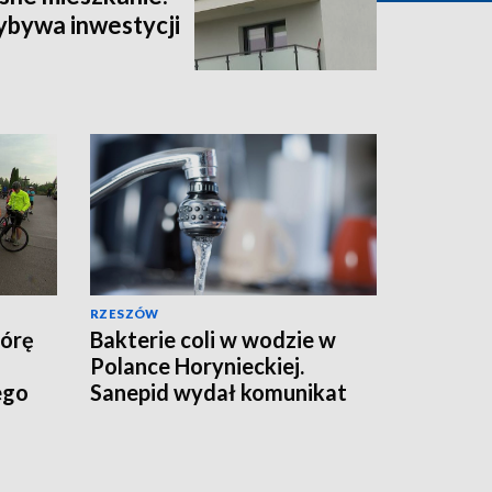
ybywa inwestycji
RZESZÓW
Górę
Bakterie coli w wodzie w
Polance Horynieckiej.
ego
Sanepid wydał komunikat