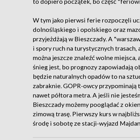
to dopiero początek, bo część "feriow
W tym jako pierwsi ferie rozpoczęli 
dolnośląskiego i opolskiego oraz mazo
przyjeżdżają w Bieszczady. A "warszaw
i spory ruch na turystycznych trasach,
można jeszcze znaleźć wolne miejsca, a
śnieg jest, bo prognozy zapowiadają o
będzie naturalnych opadów to na sztuc
zabraknie. GOPR-owcy przypominają te
nawet półtora metra. A jeśli nie jest
Bieszczady możemy pooglądać z okien c
zimową trasę. Pierwszy kurs w najbliż
środę i sobotę ze stacji-wyjazd Majdan