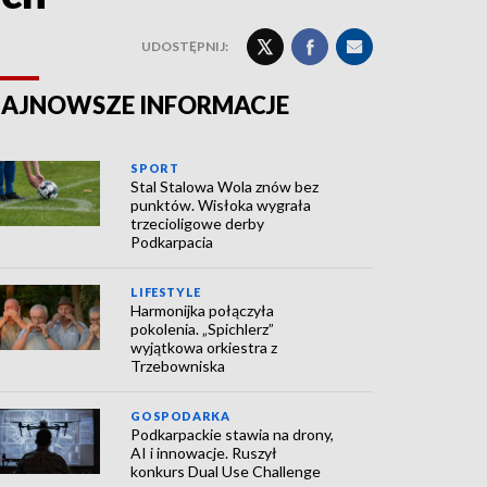
UDOSTĘPNIJ:
AJNOWSZE INFORMACJE
SPORT
Stal Stalowa Wola znów bez
punktów. Wisłoka wygrała
trzecioligowe derby
Podkarpacia
LIFESTYLE
Harmonijka połączyła
pokolenia. „Spichlerz”
wyjątkowa orkiestra z
Trzebowniska
GOSPODARKA
Podkarpackie stawia na drony,
AI i innowacje. Ruszył
konkurs Dual Use Challenge