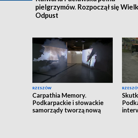
pielgrzymów. Rozpoczął się Wielk
Odpust
RZESZÓW
RZESZ
Carpathia Memory.
Skutk
Podkarpackie i słowackie
Podka
samorządy tworzą nową
inter
markę turystyczną
razy