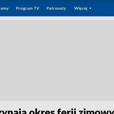
ramy
Program TV
Patronaty
Więcej
ynają okres ferii zimow