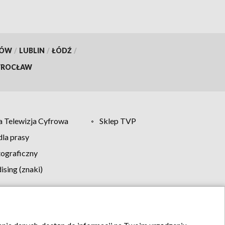
KÓW
/
LUBLIN
/
ŁÓDŹ
/
ROCŁAW
 Telewizja Cyfrowa
Sklep TVP
la prasy
tograficzny
sing (znaki)
klamy
Kontakt