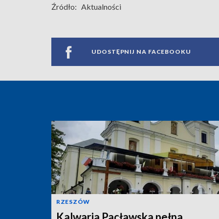
Źródło:
Aktualności
UDOSTĘPNIJ NA FACEBOOKU
RZESZÓW
Kalwaria Pacławska pełna