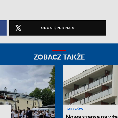
UDOSTĘPNIJ NA X
ZOBACZ TAKŻE
RZESZÓW
Nowa szansa na wła