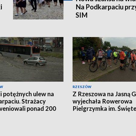
i
Na Podkarpaciu prz
SIM
ÓW
RZESZÓW
i potężnych ulew na
Z Rzeszowa na Jasną 
rpaciu. Strażacy
wyjechała Rowerowa
weniowali ponad 200
Pielgrzymka im. Święt
Krzysztofa