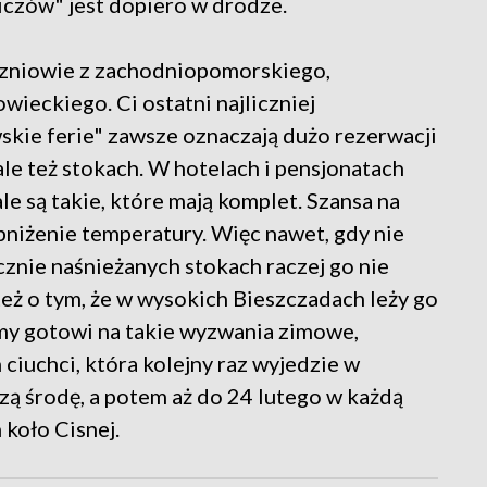
iczów" jest dopiero w drodze.
uczniowie z zachodniopomorskiego,
wieckiego. Ci ostatni najliczniej
skie ferie" zawsze oznaczają dużo rezerwacji
 ale też stokach. W hotelach i pensjonatach
le są takie, które mają komplet. Szansa na
bniżenie temperatury. Więc nawet, gdy nie
znie naśnieżanych stokach raczej go nie
ż o tym, że w wysokich Bieszczadach leży go
eśmy gotowi na takie wyzwania zimowe,
iuchci, która kolejny raz wyjedzie w
szą środę, a potem aż do 24 lutego w każdą
 koło Cisnej.