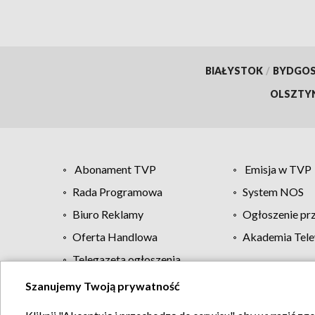
BIAŁYSTOK
/
BYDGO
OLSZTY
Abonament TVP
Emisja w TVP
Rada Programowa
System NOS
Biuro Reklamy
Ogłoszenie pr
Oferta Handlowa
Akademia Tele
Telegazeta ogłoszenia
Szanujemy Twoją prywatność
Regulamin TVP