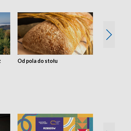
z
Od pola do stołu
50 lat ochro
przyrodnicz
Zachodnich