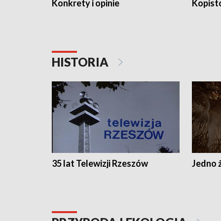
Konkrety i opinie
Kopist
HISTORIA
35 lat Telewizji Rzeszów
Jedno ż