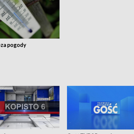
za pogody