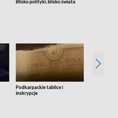
Blisko polityki, blisko świata
Popołudnie 
Podkarpackie tablice i
Szlakiem arc
inskrypcje
drewnianej