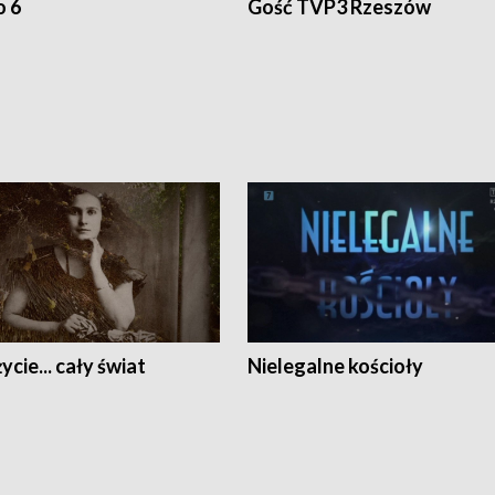
o 6
Gość TVP3 Rzeszów
ycie... cały świat
Nielegalne kościoły