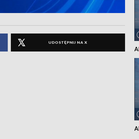
UDOSTĘPNIJ NA X
A
A