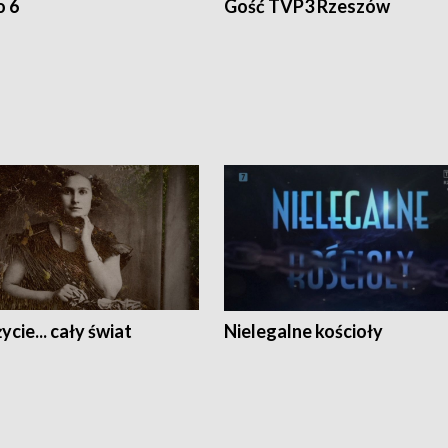
o 6
Gość TVP3 Rzeszów
ycie... cały świat
Nielegalne kościoły