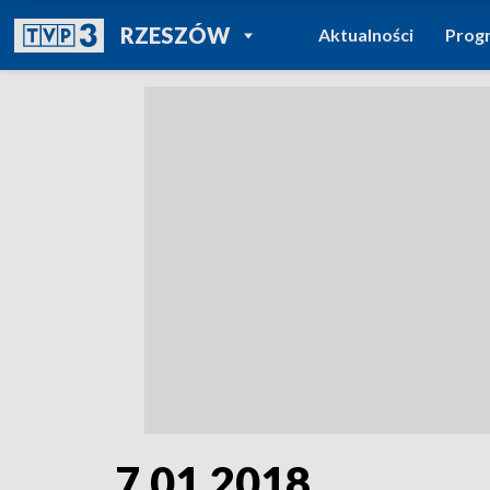
POWRÓT DO
RZESZÓW
Aktualności
Prog
TVP REGIONY
7.01.2018