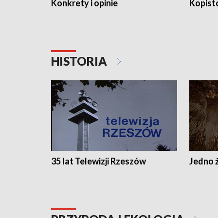
Konkrety i opinie
Kopist
HISTORIA
35 lat Telewizji Rzeszów
Jedno ż