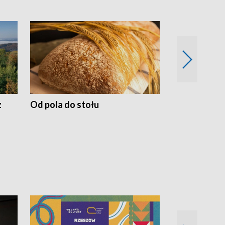
z
Od pola do stołu
50 lat ochro
przyrodnicz
Zachodnich