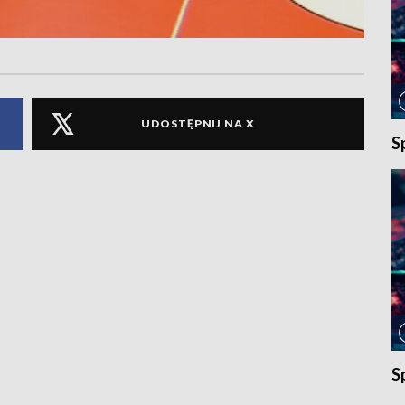
UDOSTĘPNIJ NA X
S
S