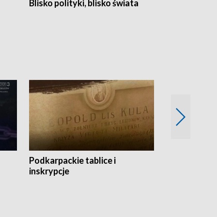
Blisko polityki, blisko świata
Popołudnie 
Podkarpackie tablice i
Szlakiem arc
inskrypcje
drewnianej