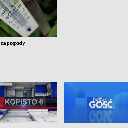
za pogody