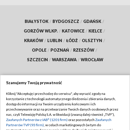
BIAŁYSTOK
/
BYDGOSZCZ
/
GDAŃSK
/
GORZÓW WLKP.
/
KATOWICE
/
KIELCE
/
KRAKÓW
/
LUBLIN
/
ŁÓDŹ
/
OLSZTYN
/
OPOLE
/
POZNAŃ
/
RZESZÓW
/
SZCZECIN
/
WARSZAWA
/
WROCŁAW
Szanujemy Twoją prywatność
Dołącz do nas:
Kliknij "Akceptuję i przechodzę do serwisu", aby wyrazić zgody na
korzystanie z technologii automatycznego śledzenia i zbierania danych,
TVP
dostęp do informacji na Twoim urządzeniu końcowym i ich
Abonament TVP
przechowywanie oraz na przetwarzanie Twoich danych osobowych przez
Regulamin TVP
nas, czyli Telewizję Polską S.A. w likwidacji (zwaną dalej również „TVP”),
Emisja w TVP
Polityka prywatności
Zaufanych Partnerów z IAB* (1201 firm)
oraz pozostałych
Zaufanych
Partnerów TVP (93 firm)
, w celach marketingowych (w tym do
Centrum informacji TVP
Moje zgody