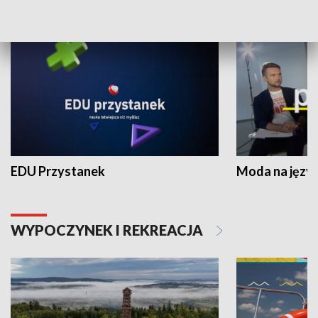
NAUKA I EDUKACJA
EDU Przystanek
Moda na język
WYPOCZYNEK I REKREACJA