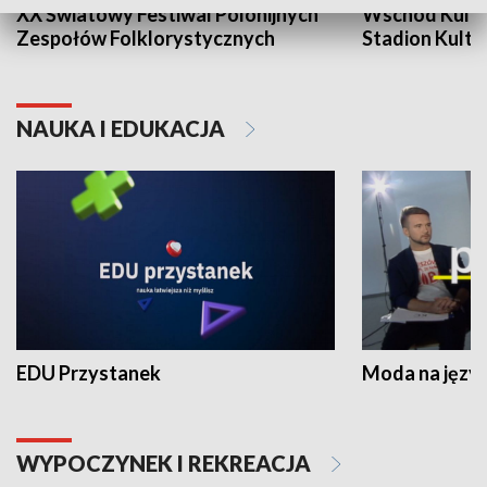
XX Światowy Festiwal Polonijnych
Wschód Kultur
Zespołów Folklorystycznych
Stadion Kultu
NAUKA I EDUKACJA
EDU Przystanek
Moda na język
WYPOCZYNEK I REKREACJA