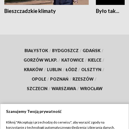
Bieszczadzkie klimaty
Było tak...
BIAŁYSTOK
/
BYDGOSZCZ
/
GDAŃSK
/
GORZÓW WLKP.
/
KATOWICE
/
KIELCE
/
KRAKÓW
/
LUBLIN
/
ŁÓDŹ
/
OLSZTYN
/
OPOLE
/
POZNAŃ
/
RZESZÓW
/
SZCZECIN
/
WARSZAWA
/
WROCŁAW
Szanujemy Twoją prywatność
Dołącz do nas:
Kliknij "Akceptuję i przechodzę do serwisu", aby wyrazić zgody na
korzystanie z technologii automatycznego śledzenia i zbierania danych,
TVP