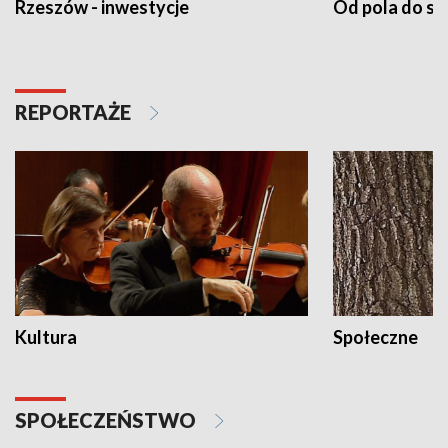
Rzeszów - inwestycje
Od pola do st
REPORTAŻE
Kultura
Społeczne
SPOŁECZEŃSTWO