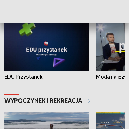
NAUKA I EDUKACJA
EDU Przystanek
Moda na język
WYPOCZYNEK I REKREACJA