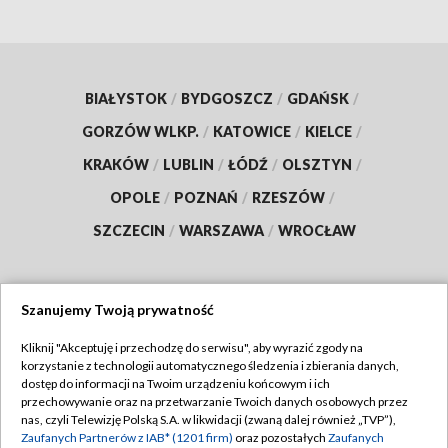
BIAŁYSTOK
/
BYDGOSZCZ
/
GDAŃSK
/
GORZÓW WLKP.
/
KATOWICE
/
KIELCE
/
KRAKÓW
/
LUBLIN
/
ŁÓDŹ
/
OLSZTYN
/
OPOLE
/
POZNAŃ
/
RZESZÓW
/
SZCZECIN
/
WARSZAWA
/
WROCŁAW
Szanujemy Twoją prywatność
Dołącz do nas:
Kliknij "Akceptuję i przechodzę do serwisu", aby wyrazić zgody na
korzystanie z technologii automatycznego śledzenia i zbierania danych,
TVP
dostęp do informacji na Twoim urządzeniu końcowym i ich
Abonament TVP
przechowywanie oraz na przetwarzanie Twoich danych osobowych przez
Regulamin TVP
nas, czyli Telewizję Polską S.A. w likwidacji (zwaną dalej również „TVP”),
Emisja w TVP
Polityka prywatności
Zaufanych Partnerów z IAB* (1201 firm)
oraz pozostałych
Zaufanych