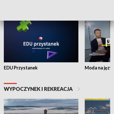
NAUKA I EDUKACJA
EDU Przystanek
Moda na język
WYPOCZYNEK I REKREACJA