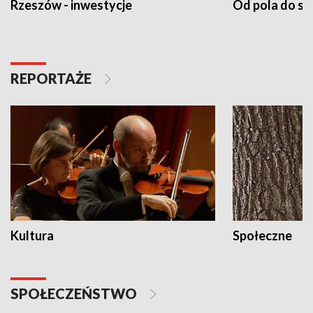
Rzeszów - inwestycje
Od pola do st
REPORTAŻE
Kultura
Społeczne
SPOŁECZEŃSTWO