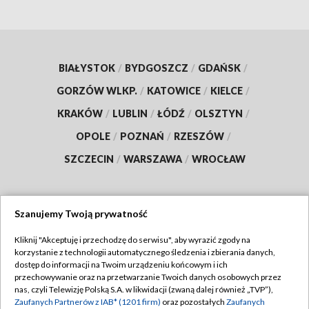
BIAŁYSTOK
/
BYDGOSZCZ
/
GDAŃSK
/
GORZÓW WLKP.
/
KATOWICE
/
KIELCE
/
KRAKÓW
/
LUBLIN
/
ŁÓDŹ
/
OLSZTYN
/
OPOLE
/
POZNAŃ
/
RZESZÓW
/
SZCZECIN
/
WARSZAWA
/
WROCŁAW
Szanujemy Twoją prywatność
Dołącz do nas:
Kliknij "Akceptuję i przechodzę do serwisu", aby wyrazić zgody na
korzystanie z technologii automatycznego śledzenia i zbierania danych,
TVP
dostęp do informacji na Twoim urządzeniu końcowym i ich
Abonament TVP
przechowywanie oraz na przetwarzanie Twoich danych osobowych przez
Regulamin TVP
nas, czyli Telewizję Polską S.A. w likwidacji (zwaną dalej również „TVP”),
Emisja w TVP
Polityka prywatności
Zaufanych Partnerów z IAB* (1201 firm)
oraz pozostałych
Zaufanych