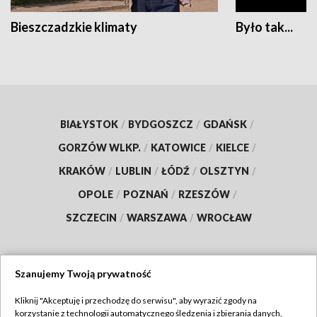
Bieszczadzkie klimaty
Było tak...
BIAŁYSTOK
/
BYDGOSZCZ
/
GDAŃSK
/
GORZÓW WLKP.
/
KATOWICE
/
KIELCE
/
KRAKÓW
/
LUBLIN
/
ŁÓDŹ
/
OLSZTYN
/
OPOLE
/
POZNAŃ
/
RZESZÓW
/
SZCZECIN
/
WARSZAWA
/
WROCŁAW
Szanujemy Twoją prywatność
Dołącz do nas:
Kliknij "Akceptuję i przechodzę do serwisu", aby wyrazić zgody na
korzystanie z technologii automatycznego śledzenia i zbierania danych,
TVP