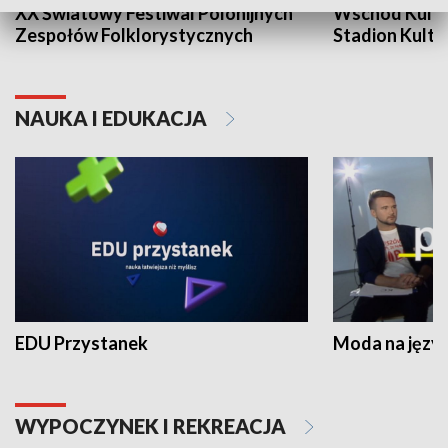
XX Światowy Festiwal Polonijnych
Wschód Kultur
Zespołów Folklorystycznych
Stadion Kultu
NAUKA I EDUKACJA
EDU Przystanek
Moda na język
WYPOCZYNEK I REKREACJA