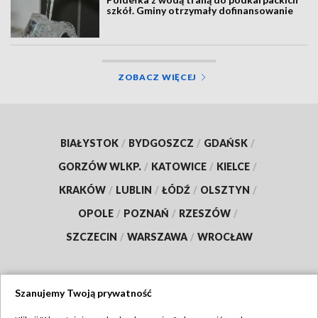
szkół. Gminy otrzymały dofinansowanie
ZOBACZ WIĘCEJ
BIAŁYSTOK
/
BYDGOSZCZ
/
GDAŃSK
/
GORZÓW WLKP.
/
KATOWICE
/
KIELCE
/
KRAKÓW
/
LUBLIN
/
ŁÓDŹ
/
OLSZTYN
/
OPOLE
/
POZNAŃ
/
RZESZÓW
/
SZCZECIN
/
WARSZAWA
/
WROCŁAW
Szanujemy Twoją prywatność
Dołącz do nas: