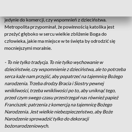
parafii. Podczas homilii arcybiskup Adam Szal apelował do
zgromadzonych, żeby nie sprowadzali Bożego Narodzenia
jedynie do komercji, czy wspomnień z dzieciństwa.
Metropolita przypominał, że powinnością katolika jest
przeżyć głęboko w sercu wielkie zbliżenie Boga do
człowieka, jakie ma miejsce w te święta by odrodzić się
mocniejszymi moralnie.
- To nie tylko tradycja. To nie tylko wychowanie w
dzieciństwie, czy wspomnienie z dzieciństwa, ale to potrzeba
serca każe nam przyjść, aby popatrzeć na tajemnicę Bożego
narodzenia. Trzeba drodzy Bracia i Siostry pewnej
wnikliwości, trzeba wnikliwości po to, aby uniknąć tego,
przed czym swego czasu przestrzegał nas również papież
Franciszek: patrzenia z komercją na tajemnicę Bożego
Narodzenia. Jest wielkie niebezpieczeństwo, aby Boże
Narodzenie sprowadzić tylko do dekoracji
bożonarodzeniowych.