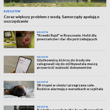
RZESZÓW
Coraz większy problem z wodą. Samorządy apelują o
oszczędzanie
RZESZÓW
"Krewki Rajd" w Rzeszowie. Hołd dla
powstańców i dar dla potrzebujących
RZESZÓW
Użytkownicy, którzy do środy nie
zalogowali się do mObywatela muszą
przywrócić ważność dokumentów
RZESZÓW
38 stopni w cieniu i przegrzane sale.
Rodzice alarmują o warunkach w szpitalu
RZESZÓW
Poidełka z wodą trafią do podkarpackich