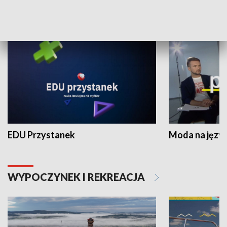
NAUKA I EDUKACJA
EDU Przystanek
Moda na język
WYPOCZYNEK I REKREACJA