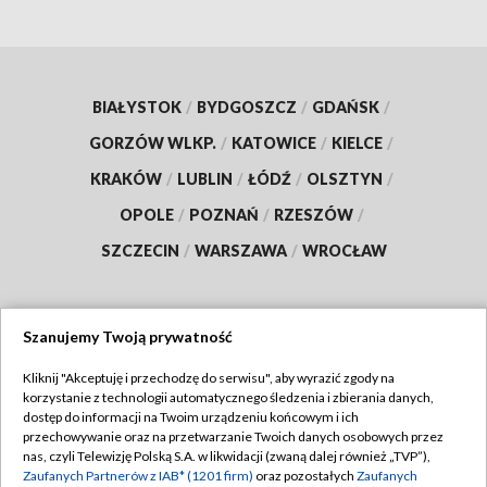
BIAŁYSTOK
/
BYDGOSZCZ
/
GDAŃSK
/
GORZÓW WLKP.
/
KATOWICE
/
KIELCE
/
KRAKÓW
/
LUBLIN
/
ŁÓDŹ
/
OLSZTYN
/
OPOLE
/
POZNAŃ
/
RZESZÓW
/
SZCZECIN
/
WARSZAWA
/
WROCŁAW
Szanujemy Twoją prywatność
Dołącz do nas:
Kliknij "Akceptuję i przechodzę do serwisu", aby wyrazić zgody na
korzystanie z technologii automatycznego śledzenia i zbierania danych,
TVP
dostęp do informacji na Twoim urządzeniu końcowym i ich
Abonament TVP
przechowywanie oraz na przetwarzanie Twoich danych osobowych przez
Regulamin TVP
nas, czyli Telewizję Polską S.A. w likwidacji (zwaną dalej również „TVP”),
Emisja w TVP
Polityka prywatności
Zaufanych Partnerów z IAB* (1201 firm)
oraz pozostałych
Zaufanych