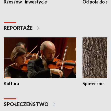
Rzeszów - inwestycje
Od pola do st
REPORTAŻE
Kultura
Społeczne
SPOŁECZEŃSTWO