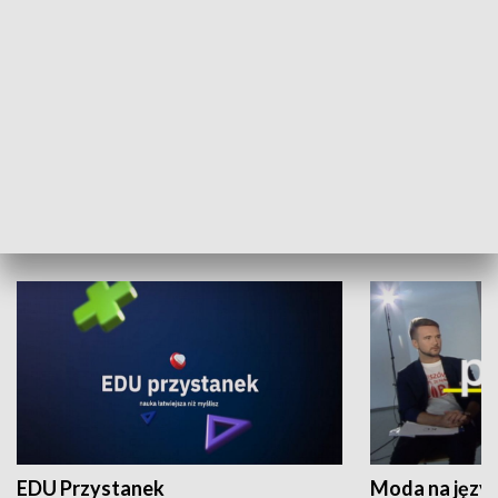
XX Światowy Festiwal Polonijnych
Wschód Kultur
Zespołów Folklorystycznych
Stadion Kultu
NAUKA I EDUKACJA
EDU Przystanek
Moda na język