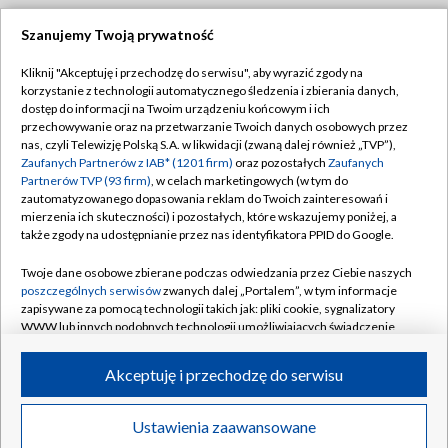
Szanujemy Twoją prywatność
Dołącz do nas:
Kliknij "Akceptuję i przechodzę do serwisu", aby wyrazić zgody na
korzystanie z technologii automatycznego śledzenia i zbierania danych,
TVP
dostęp do informacji na Twoim urządzeniu końcowym i ich
Abonament TVP
przechowywanie oraz na przetwarzanie Twoich danych osobowych przez
Regulamin TVP
nas, czyli Telewizję Polską S.A. w likwidacji (zwaną dalej również „TVP”),
Emisja w TVP
Polityka prywatności
Zaufanych Partnerów z IAB* (1201 firm)
oraz pozostałych
Zaufanych
Partnerów TVP (93 firm)
, w celach marketingowych (w tym do
Centrum informacji TVP
Moje zgody
zautomatyzowanego dopasowania reklam do Twoich zainteresowań i
mierzenia ich skuteczności) i pozostałych, które wskazujemy poniżej, a
Naziemna Telewizja Cyfrowa
Pomoc
także zgody na udostępnianie przez nas identyfikatora PPID do Google.
Sklep TVP
Biuro reklamy
Twoje dane osobowe zbierane podczas odwiedzania przez Ciebie naszych
Rada Programowa
Kontakt
poszczególnych serwisów
zwanych dalej „Portalem”, w tym informacje
zapisywane za pomocą technologii takich jak: pliki cookie, sygnalizatory
System NOS
WWW lub innych podobnych technologii umożliwiających świadczenie
dopasowanych i bezpiecznych usług, personalizację treści oraz reklam,
Informacje o nadawcy
Kanały
udostępnianie funkcji mediów społecznościowych oraz analizowanie
Akceptuję i przechodzę do serwisu
ruchu w Internecie.
Program dla prasy
©2026 Telewizja Polska S.A. w likwidacji
Biuro Reklamy
Twoje dane osobowe zbierane podczas odwiedzania przez Ciebie
Ustawienia zaawansowane
poszczególnych serwisów
na Portalu, takie jak adresy IP, identyfikatory
Ogłoszenie przetargowe