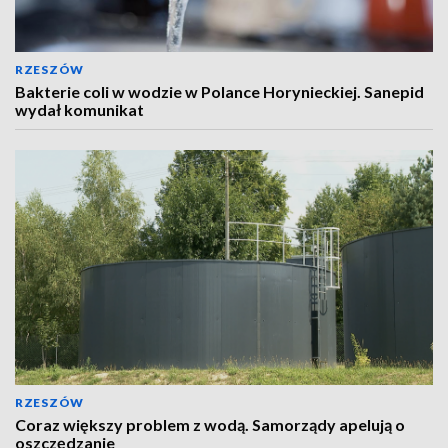
RZESZÓW
Bakterie coli w wodzie w Polance Horynieckiej. Sanepid
wydał komunikat
RZESZÓW
Coraz większy problem z wodą. Samorządy apelują o
oszczędzanie