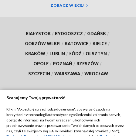
ZOBACZ WIĘCEJ
BIAŁYSTOK
/
BYDGOSZCZ
/
GDAŃSK
/
GORZÓW WLKP.
/
KATOWICE
/
KIELCE
/
KRAKÓW
/
LUBLIN
/
ŁÓDŹ
/
OLSZTYN
/
OPOLE
/
POZNAŃ
/
RZESZÓW
/
SZCZECIN
/
WARSZAWA
/
WROCŁAW
Szanujemy Twoją prywatność
Dołącz do nas:
Kliknij "Akceptuję i przechodzę do serwisu", aby wyrazić zgody na
korzystanie z technologii automatycznego śledzenia i zbierania danych,
TVP
dostęp do informacji na Twoim urządzeniu końcowym i ich
Abonament TVP
przechowywanie oraz na przetwarzanie Twoich danych osobowych przez
Regulamin TVP
nas, czyli Telewizję Polską S.A. w likwidacji (zwaną dalej również „TVP”),
Emisja w TVP