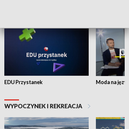
NAUKA I EDUKACJA
EDU Przystanek
Moda na język
WYPOCZYNEK I REKREACJA