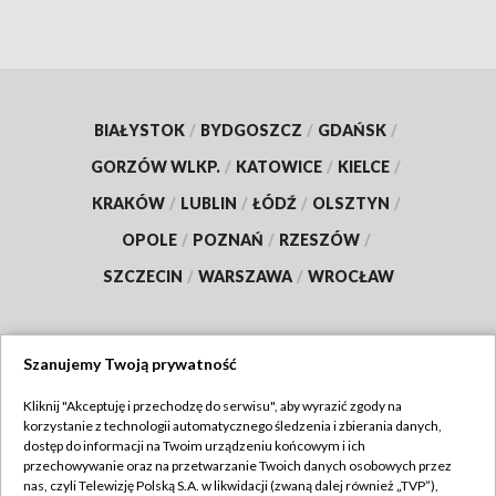
BIAŁYSTOK
/
BYDGOSZCZ
/
GDAŃSK
/
GORZÓW WLKP.
/
KATOWICE
/
KIELCE
/
KRAKÓW
/
LUBLIN
/
ŁÓDŹ
/
OLSZTYN
/
OPOLE
/
POZNAŃ
/
RZESZÓW
/
SZCZECIN
/
WARSZAWA
/
WROCŁAW
Szanujemy Twoją prywatność
Dołącz do nas:
Kliknij "Akceptuję i przechodzę do serwisu", aby wyrazić zgody na
korzystanie z technologii automatycznego śledzenia i zbierania danych,
TVP
dostęp do informacji na Twoim urządzeniu końcowym i ich
Abonament TVP
przechowywanie oraz na przetwarzanie Twoich danych osobowych przez
Regulamin TVP
nas, czyli Telewizję Polską S.A. w likwidacji (zwaną dalej również „TVP”),