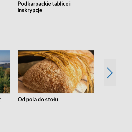
Podkarpackie tablice i
Szlakiem arc
inskrypcje
drewnianej
z
Od pola do stołu
50 lat ochro
przyrodnicz
Zachodnich