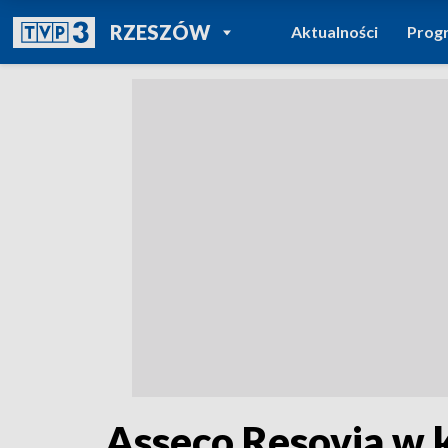
POWRÓT DO
RZESZÓW
Aktualności
Prog
TVP REGIONY
Asseco Resovia w 