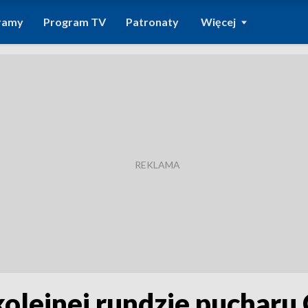
ramy
Program TV
Patronaty
Więcej
kolejnej rundzie pucharu