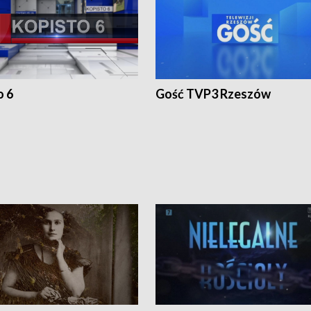
o 6
Gość TVP3 Rzeszów