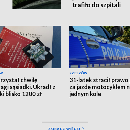
trafiło do szpitali
ÓW
RZESZÓW
zystał chwilę
31-latek stracił prawo
agi sąsiadki. Ukradł z
za jazdę motocyklem 
ki blisko 1200 zł
jednym kole
ZOBACZ WIĘCEJ