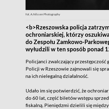
fot. A.Nilssen Photography
<b>Rzeszowska policja zatrzy
ochroniarskiej, którzy oszukiw
do Zespołu Zamkowo-Parkowego
wyłudzili w ten sposób ponad 12
Policjanci zwalczający przestępczoś
Policji w Rzeszowie zajmowali się spr
na ich nielegalną działalność.
Udało im się potwierdzić, że ochroni
do 60 lat, część biletów wstępu sprz
fiskalną. Pieniędzmi dzielili się międ