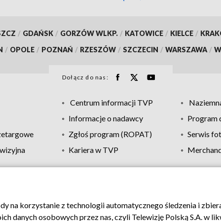
SZCZ
/
GDAŃSK
/
GORZÓW WLKP.
/
KATOWICE
/
KIELCE
/
KRA
N
/
OPOLE
/
POZNAŃ
/
RZESZÓW
/
SZCZECIN
/
WARSZAWA
/
W
Dołącz do nas:
Centrum informacji TVP
Naziemna
Informacje o nadawcy
Program d
zetargowe
Zgłoś program (ROPAT)
Serwis fo
wizyjna
Kariera w TVP
Merchandi
Polityka prywatności
Moje zgody
Pomoc
Biuro re
ody na korzystanie z technologii automatycznego śledzenia i zbie
 danych osobowych przez nas, czyli Telewizję Polską S.A. w likw