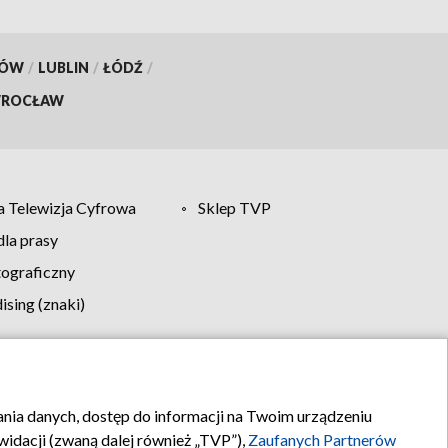
KÓW
/
LUBLIN
/
ŁÓDŹ
/
ROCŁAW
 Telewizja Cyfrowa
Sklep TVP
la prasy
tograficzny
sing (znaki)
klamy
Kontakt
rania danych, dostęp do informacji na Twoim urządzeniu
idacji (zwaną dalej również „TVP”),
Zaufanych Partnerów