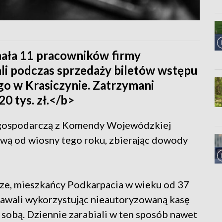
mała 11 pracowników firmy
ali podczas sprzedaży biletów wstępu
 w Krasiczynie. Zatrzymani
0 tys. zł.</b>
ć gospodarczą z Komendy Wojewódzkiej
awą od wiosny tego roku, zbierając dowody
arze, mieszkańcy Podkarpacia w wieku od 37
edawali wykorzystując nieautoryzowaną kasę
zy sobą. Dziennie zarabiali w ten sposób nawet