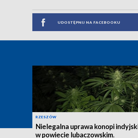
UDOSTĘPNIJ NA FACEBOOKU
RZESZÓW
Nielegalna uprawa konopi indyjsk
w powiecie lubaczowskim.