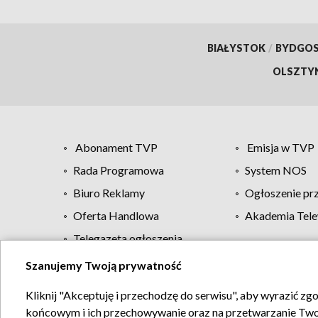
BIAŁYSTOK
/
BYDGO
OLSZTY
Abonament TVP
Emisja w TVP
Rada Programowa
System NOS
Biuro Reklamy
Ogłoszenie pr
Oferta Handlowa
Akademia Tele
Telegazeta ogłoszenia
Szanujemy Twoją prywatność
Regulamin TVP
Kliknij "Akceptuję i przechodzę do serwisu", aby wyrazić zg
końcowym i ich przechowywanie oraz na przetwarzanie Twoich