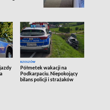
RZESZÓW
 jazdy
Półmetek wakacji na
na
Podkarpaciu. Niepokojący
bilans policji i strażaków