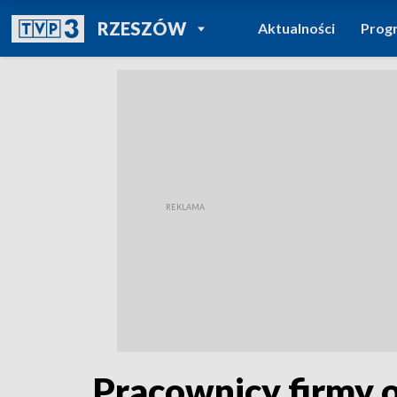
POWRÓT DO
RZESZÓW
Aktualności
Prog
TVP REGIONY
Pracownicy firmy o