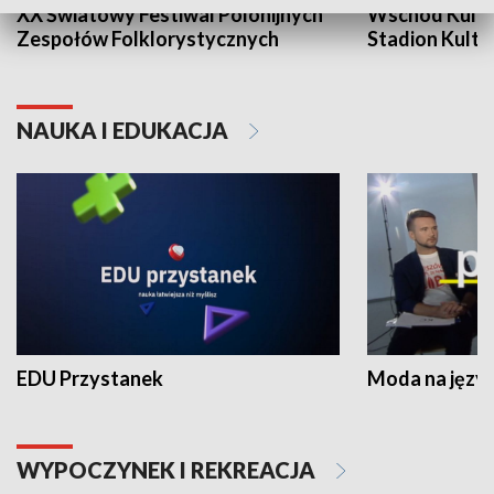
XX Światowy Festiwal Polonijnych
Wschód Kultur
Zespołów Folklorystycznych
Stadion Kultu
NAUKA I EDUKACJA
EDU Przystanek
Moda na język
WYPOCZYNEK I REKREACJA