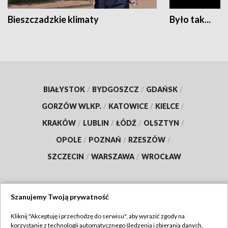
Bieszczadzkie klimaty
Było tak...
BIAŁYSTOK
/
BYDGOSZCZ
/
GDAŃSK
/
GORZÓW WLKP.
/
KATOWICE
/
KIELCE
/
KRAKÓW
/
LUBLIN
/
ŁÓDŹ
/
OLSZTYN
/
OPOLE
/
POZNAŃ
/
RZESZÓW
/
SZCZECIN
/
WARSZAWA
/
WROCŁAW
Szanujemy Twoją prywatność
Dołącz do nas:
Kliknij "Akceptuję i przechodzę do serwisu", aby wyrazić zgody na
korzystanie z technologii automatycznego śledzenia i zbierania danych,
TVP