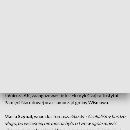
rozpoczęli aresztowania żołnierzy polskiego podziemia.
Tomasz Gazda był podoficerem Armii Krajowej.
Henryk Czajka
, proboszcz parafii w Niewodnej -
Ukrywał
się najpierw, potem został zastrzelony w domu rodzinnym
gdy uciekał na strych. Bał się zapewne wywózki na wschód,
na nieludzką ziemię i dlatego on i wielu innych jemu
podobnych, uciekali przed NKWD-owcami.
O takich tragicznych historiach, najbliżsi pomordowanych
żołnierzy AK, bali się komukolwiek mówić. Teraz jest inaczej
twierdzi wnuczka Tomasza Gazdy. Na jej prośbę, w
poszukiwania mogiły oraz godne upamiętnienie dziadka -
żołnierza AK, zaangażował się ks. Henryk Czajka, Instytut
Pamięci Narodowej oraz samorząd gminy Wiśniowa.
Maria Szynal,
wnuczka Tomasza Gazdy
- Czekaliśmy bardzo
długo, bo wcześniej nie można było o tym w ogóle mówić