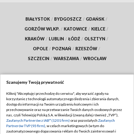
BIAŁYSTOK
/
BYDGOSZCZ
/
GDAŃSK
/
GORZÓW WLKP.
/
KATOWICE
/
KIELCE
/
KRAKÓW
/
LUBLIN
/
ŁÓDŹ
/
OLSZTYN
/
OPOLE
/
POZNAŃ
/
RZESZÓW
/
SZCZECIN
/
WARSZAWA
/
WROCŁAW
Szanujemy Twoją prywatność
Dołącz do nas:
Kliknij "Akceptuję i przechodzę do serwisu", aby wyrazić zgody na
korzystanie z technologii automatycznego śledzenia i zbierania danych,
TVP
dostęp do informacji na Twoim urządzeniu końcowym i ich
Abonament TVP
przechowywanie oraz na przetwarzanie Twoich danych osobowych przez
Regulamin TVP
nas, czyli Telewizję Polską S.A. w likwidacji (zwaną dalej również „TVP”),
Emisja w TVP
Polityka prywatności
Zaufanych Partnerów z IAB* (1201 firm)
oraz pozostałych
Zaufanych
Partnerów TVP (93 firm)
, w celach marketingowych (w tym do
Centrum informacji TVP
Moje zgody
zautomatyzowanego dopasowania reklam do Twoich zainteresowań i