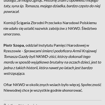
dlatego, że mogła zginąć. Historię znam z opowieści mojego
taty, syna śp. Tomasza, mojego dziadka, bardzo często do niej
powracał.
Komisji Ścigania Zbrodni Przeciwko Narodowi Polskiemu
nie udało się ustalić nazwisk zabójców z NKWD. Śledztwo
umorzono.
Piotr Szopa,
oddział Instytutu Pamięci Narodowej w
Rzeszowie
- Sprawcami śmierci podoficera Armii Krajowej
Tomasza Gazdy byli NKWD-ziści, którzy dokonali tego
mordu w sposób wyjątkowo brutalny na oczach dzieci, jest to
jedna z takich historii, która nawet po latach jest bardzo
wstrząsająca.
Ofiar NKWD w okolicznych wsiach było więcej. Społeczność
Niewodnej chce je wszystkie godnie uhonorować.