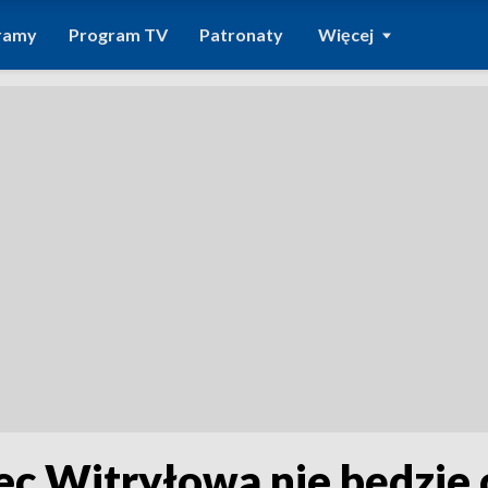
ramy
Program TV
Patronaty
Więcej
iec Witryłowa nie będzie