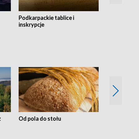
Podkarpackie tablice i
Szlakiem arc
inskrypcje
drewnianej
z
Od pola do stołu
50 lat ochro
przyrodnicz
Zachodnich