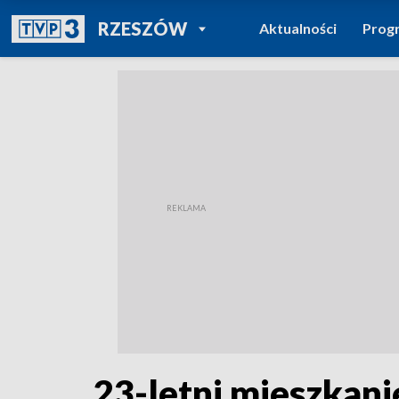
POWRÓT DO
RZESZÓW
Aktualności
Prog
TVP REGIONY
23-letni mieszkan