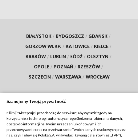
BIAŁYSTOK
/
BYDGOSZCZ
/
GDAŃSK
/
GORZÓW WLKP.
/
KATOWICE
/
KIELCE
/
KRAKÓW
/
LUBLIN
/
ŁÓDŹ
/
OLSZTYN
/
OPOLE
/
POZNAŃ
/
RZESZÓW
/
SZCZECIN
/
WARSZAWA
/
WROCŁAW
Szanujemy Twoją prywatność
Dołącz do nas:
Kliknij "Akceptuję i przechodzę do serwisu", aby wyrazić zgody na
korzystanie z technologii automatycznego śledzenia i zbierania danych,
TVP
dostęp do informacji na Twoim urządzeniu końcowym i ich
Abonament TVP
przechowywanie oraz na przetwarzanie Twoich danych osobowych przez
Regulamin TVP
nas, czyli Telewizję Polską S.A. w likwidacji (zwaną dalej również „TVP”),