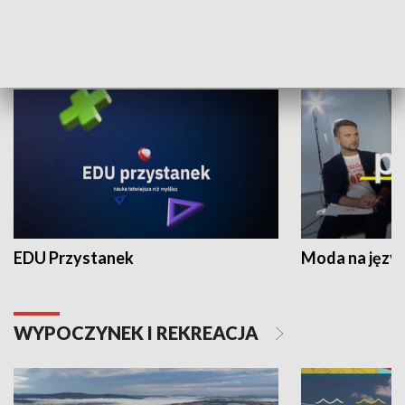
NAUKA I EDUKACJA
EDU Przystanek
Moda na język
WYPOCZYNEK I REKREACJA