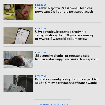
RZESZÓW
"Krewki Rajd" w Rzeszowie. Hołd dla
powstańców i dar dla potrzebujących
RZESZÓW
Użytkownicy, którzy do środy nie
zalogowali się do mObywatela muszą
przywrócić ważność dokumentów
RZESZÓW
38 stopni w cieniu i przegrzane sale.
Rodzice alarmują o warunkach w szpitalu
RZESZÓW
Poidełka z wodą trafią do podkarpackich
szkół. Gminy otrzymały dofinansowanie
ZOBACZ WIĘCEJ