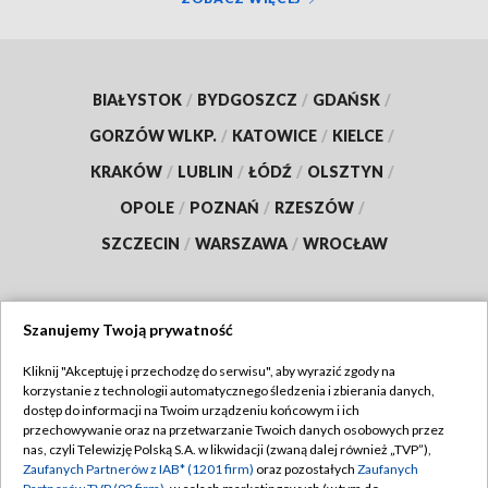
BIAŁYSTOK
/
BYDGOSZCZ
/
GDAŃSK
/
GORZÓW WLKP.
/
KATOWICE
/
KIELCE
/
KRAKÓW
/
LUBLIN
/
ŁÓDŹ
/
OLSZTYN
/
OPOLE
/
POZNAŃ
/
RZESZÓW
/
SZCZECIN
/
WARSZAWA
/
WROCŁAW
Szanujemy Twoją prywatność
Dołącz do nas:
Kliknij "Akceptuję i przechodzę do serwisu", aby wyrazić zgody na
korzystanie z technologii automatycznego śledzenia i zbierania danych,
TVP
dostęp do informacji na Twoim urządzeniu końcowym i ich
Abonament TVP
przechowywanie oraz na przetwarzanie Twoich danych osobowych przez
Regulamin TVP
nas, czyli Telewizję Polską S.A. w likwidacji (zwaną dalej również „TVP”),
Emisja w TVP
Polityka prywatności
Zaufanych Partnerów z IAB* (1201 firm)
oraz pozostałych
Zaufanych