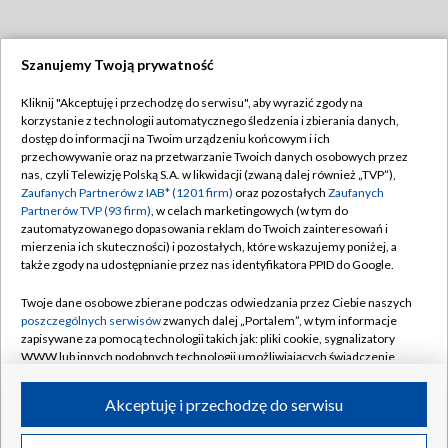
Szanujemy Twoją prywatność
Dołącz do nas:
Kliknij "Akceptuję i przechodzę do serwisu", aby wyrazić zgody na
korzystanie z technologii automatycznego śledzenia i zbierania danych,
TVP
dostęp do informacji na Twoim urządzeniu końcowym i ich
Abonament TVP
przechowywanie oraz na przetwarzanie Twoich danych osobowych przez
Regulamin TVP
nas, czyli Telewizję Polską S.A. w likwidacji (zwaną dalej również „TVP”),
Emisja w TVP
Polityka prywatności
Zaufanych Partnerów z IAB* (1201 firm)
oraz pozostałych
Zaufanych
Partnerów TVP (93 firm)
, w celach marketingowych (w tym do
Centrum informacji TVP
Moje zgody
zautomatyzowanego dopasowania reklam do Twoich zainteresowań i
mierzenia ich skuteczności) i pozostałych, które wskazujemy poniżej, a
Naziemna Telewizja Cyfrowa
Pomoc
także zgody na udostępnianie przez nas identyfikatora PPID do Google.
Sklep TVP
Biuro reklamy
Twoje dane osobowe zbierane podczas odwiedzania przez Ciebie naszych
Rada Programowa
Kontakt
poszczególnych serwisów
zwanych dalej „Portalem”, w tym informacje
zapisywane za pomocą technologii takich jak: pliki cookie, sygnalizatory
System NOS
WWW lub innych podobnych technologii umożliwiających świadczenie
dopasowanych i bezpiecznych usług, personalizację treści oraz reklam,
Informacje o nadawcy
Kanały
udostępnianie funkcji mediów społecznościowych oraz analizowanie
Akceptuję i przechodzę do serwisu
ruchu w Internecie.
Program dla prasy
©2026 Telewizja Polska S.A. w likwidacji
Biuro Reklamy