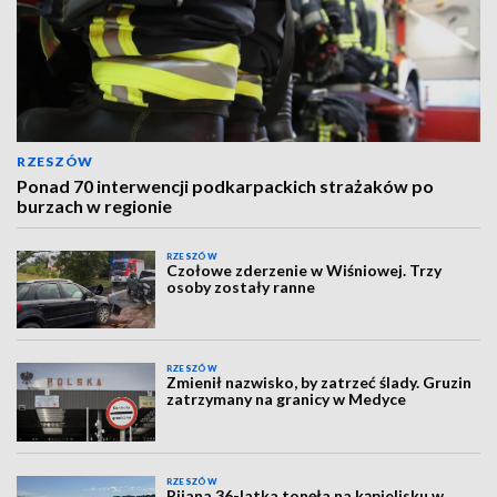
RZESZÓW
Ponad 70 interwencji podkarpackich strażaków po
burzach w regionie
RZESZÓW
Czołowe zderzenie w Wiśniowej. Trzy
osoby zostały ranne
RZESZÓW
Zmienił nazwisko, by zatrzeć ślady. Gruzin
zatrzymany na granicy w Medyce
RZESZÓW
Pijana 36-latka tonęła na kąpielisku w