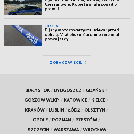
Cieszanowie. Kobieta miała ponad 5
promili
RZESZÓW
Pijany motorowerzysta uciekał przed
policją. Miał blisko 2 promile i nie miał
prawa jazdy
ZOBACZ WIĘCEJ
BIAŁYSTOK
/
BYDGOSZCZ
/
GDAŃSK
/
GORZÓW WLKP.
/
KATOWICE
/
KIELCE
/
KRAKÓW
/
LUBLIN
/
ŁÓDŹ
/
OLSZTYN
/
OPOLE
/
POZNAŃ
/
RZESZÓW
/
SZCZECIN
/
WARSZAWA
/
WROCŁAW