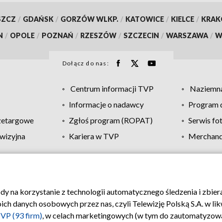
SZCZ
/
GDAŃSK
/
GORZÓW WLKP.
/
KATOWICE
/
KIELCE
/
KRA
N
/
OPOLE
/
POZNAŃ
/
RZESZÓW
/
SZCZECIN
/
WARSZAWA
/
W
Dołącz do nas:
Centrum informacji TVP
Naziemna
Informacje o nadawcy
Program d
zetargowe
Zgłoś program (ROPAT)
Serwis fo
wizyjna
Kariera w TVP
Merchandi
Polityka prywatności
Moje zgody
Pomoc
Biuro re
ody na korzystanie z technologii automatycznego śledzenia i zbie
 danych osobowych przez nas, czyli Telewizję Polską S.A. w likw
VP (93 firm)
, w celach marketingowych (w tym do zautomatyzow