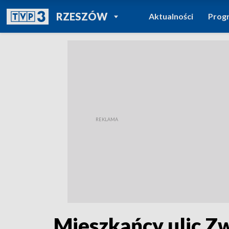
POWRÓT DO
RZESZÓW
Aktualności
Prog
TVP REGIONY
Mieszkańcy ulic Zw