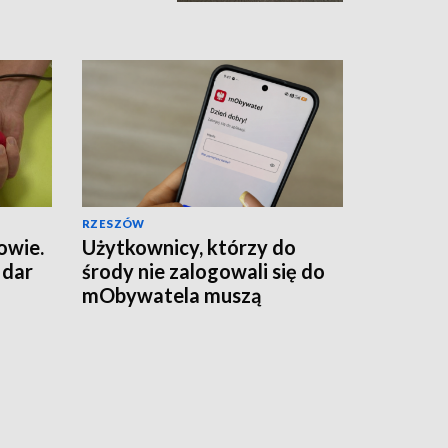
RZESZÓW
owie.
Użytkownicy, którzy do
 dar
środy nie zalogowali się do
mObywatela muszą
przywrócić ważność
dokumentów