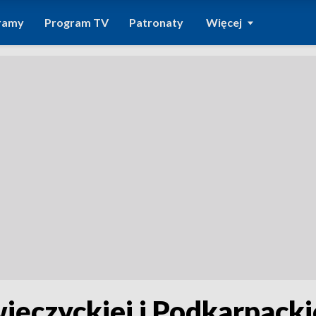
ramy
Program TV
Patronaty
Więcej
ięczyckiej i Podkarpacki