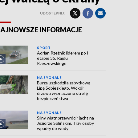
UDOSTĘPNIJ:
AJNOWSZE INFORMACJE
SPORT
Adrian Rzeźnik liderem po I
etapie 35. Rajdu
Rzeszowskiego
NA SYGNALE
Burza uszkodziła zabytkową
Lipę Sobieskiego. Wokół
drzewa wyznaczono strefę
bezpieczeństwa
NA SYGNALE
Silny wiatr przewrócił jacht na
Jeziorze Solińskim. Trzy osoby
wpadły do wody