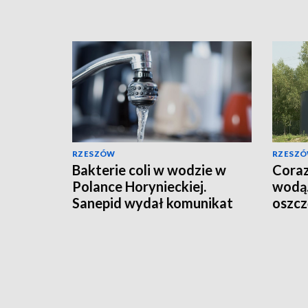
RZESZÓW
RZESZ
Bakterie coli w wodzie w
Coraz
Polance Horynieckiej.
wodą.
Sanepid wydał komunikat
oszcz