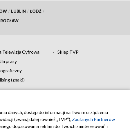
KÓW
/
LUBLIN
/
ŁÓDŹ
/
ROCŁAW
 Telewizja Cyfrowa
Sklep TVP
la prasy
tograficzny
sing (znaki)
klamy
Kontakt
rania danych, dostęp do informacji na Twoim urządzeniu
idacji (zwaną dalej również „TVP”),
Zaufanych Partnerów
anego dopasowania reklam do Twoich zainteresowań i