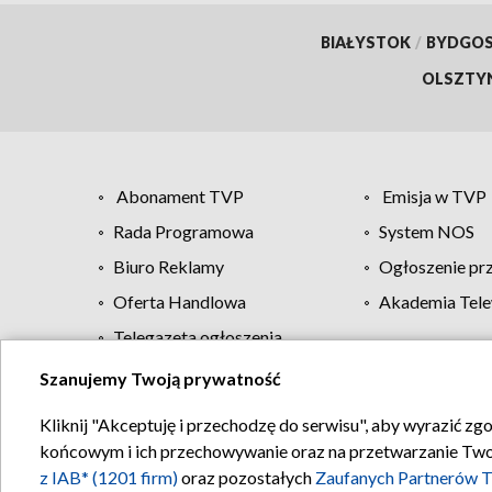
BIAŁYSTOK
/
BYDGO
OLSZTY
Abonament TVP
Emisja w TVP
Rada Programowa
System NOS
Biuro Reklamy
Ogłoszenie pr
Oferta Handlowa
Akademia Tele
Telegazeta ogłoszenia
Szanujemy Twoją prywatność
Regulamin TVP
Kliknij "Akceptuję i przechodzę do serwisu", aby wyrazić zg
końcowym i ich przechowywanie oraz na przetwarzanie Twoich
z IAB* (1201 firm)
oraz pozostałych
Zaufanych Partnerów T