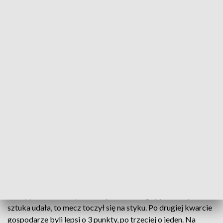
Łańcucki Sokół wygrał 66 do 59 ze Śląskiemi Wrocław
Kibice łańcuckiego Sokoła przyzwyczaili się już do
tego, że ich zespół tegoroczne mecze w
rozgrywkach pierwszej ligi rozstrzyga w samych
końcówkach. Nie inaczej było w pojedynku
piętnastej rundy, przeciwko Śląskowi Wrocław.
To starcie Sokół rozpoczął źle. Łańcucianie długo odrabiali
straty poniesione w pierwszej kwarcie, a gdy już im się ta
sztuka udała, to mecz toczył się na styku. Po drugiej kwarcie
gospodarze byli lepsi o 3 punkty, po trzeciej o jeden. Na