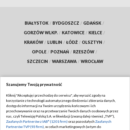
BIAŁYSTOK
/
BYDGOSZCZ
/
GDAŃSK
/
GORZÓW WLKP.
/
KATOWICE
/
KIELCE
/
KRAKÓW
/
LUBLIN
/
ŁÓDŹ
/
OLSZTYN
/
OPOLE
/
POZNAŃ
/
RZESZÓW
/
SZCZECIN
/
WARSZAWA
/
WROCŁAW
Szanujemy Twoją prywatność
Dołącz do nas:
Kliknij "Akceptuję i przechodzę do serwisu", aby wyrazić zgody na
korzystanie z technologii automatycznego śledzenia i zbierania danych,
TVP
dostęp do informacji na Twoim urządzeniu końcowym i ich
Abonament TVP
przechowywanie oraz na przetwarzanie Twoich danych osobowych przez
Regulamin TVP
nas, czyli Telewizję Polską S.A. w likwidacji (zwaną dalej również „TVP”),
Emisja w TVP
Polityka prywatności
Zaufanych Partnerów z IAB* (1201 firm)
oraz pozostałych
Zaufanych
Partnerów TVP (93 firm)
, w celach marketingowych (w tym do
Centrum informacji TVP