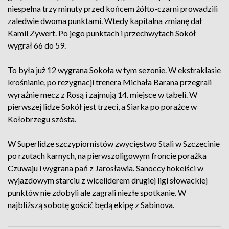
niespełna trzy minuty przed końcem żółto-czarni prowadzili
zaledwie dwoma punktami. Wtedy kapitalna zmianę dał
Kamil Zywert. Po jego punktach i przechwytach Sokół
wygrał 66 do 59.
To była już 12 wygrana Sokoła w tym sezonie. W ekstraklasie
krośnianie, po rezygnacji trenera Michała Barana przegrali
wyraźnie mecz z Rosą i zajmują 14. miejsce w tabeli. W
pierwszej lidze Sokół jest trzeci, a Siarka po porażce w
Kołobrzegu szósta.
W Superlidze szczypiornistów zwycięstwo Stali w Szczecinie
po rzutach karnych, na pierwszoligowym froncie porażka
Czuwaju i wygrana pań z Jarosławia. Sanoccy hokeiści w
wyjazdowym starciu z wiceliderem drugiej ligi słowackiej
punktów nie zdobyli ale zagrali niezłe spotkanie. W
najbliższą sobotę gościć będą ekipę z Sabinova.