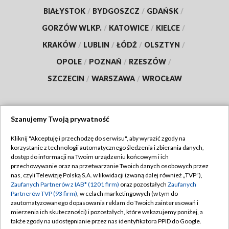
BIAŁYSTOK
/
BYDGOSZCZ
/
GDAŃSK
/
GORZÓW WLKP.
/
KATOWICE
/
KIELCE
/
KRAKÓW
/
LUBLIN
/
ŁÓDŹ
/
OLSZTYN
/
OPOLE
/
POZNAŃ
/
RZESZÓW
/
SZCZECIN
/
WARSZAWA
/
WROCŁAW
Szanujemy Twoją prywatność
Dołącz do nas:
Kliknij "Akceptuję i przechodzę do serwisu", aby wyrazić zgody na
korzystanie z technologii automatycznego śledzenia i zbierania danych,
TVP
dostęp do informacji na Twoim urządzeniu końcowym i ich
Abonament TVP
przechowywanie oraz na przetwarzanie Twoich danych osobowych przez
Regulamin TVP
nas, czyli Telewizję Polską S.A. w likwidacji (zwaną dalej również „TVP”),
Emisja w TVP
Polityka prywatności
Zaufanych Partnerów z IAB* (1201 firm)
oraz pozostałych
Zaufanych
Partnerów TVP (93 firm)
, w celach marketingowych (w tym do
Centrum informacji TVP
Moje zgody
zautomatyzowanego dopasowania reklam do Twoich zainteresowań i
mierzenia ich skuteczności) i pozostałych, które wskazujemy poniżej, a
Naziemna Telewizja Cyfrowa
Pomoc
także zgody na udostępnianie przez nas identyfikatora PPID do Google.