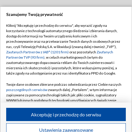
Szanujemy Twoją prywatność
Dołącz do nas:
Kliknij "Akceptuję i przechodzę do serwisu", aby wyrazić zgody na
korzystanie z technologii automatycznego śledzenia i zbierania danych,
TVP
dostęp do informacji na Twoim urządzeniu końcowym i ich
Abonament TVP
przechowywanie oraz na przetwarzanie Twoich danych osobowych przez
Regulamin TVP
nas, czyli Telewizję Polską S.A. w likwidacji (zwaną dalej również „TVP”),
Emisja w TVP
Polityka prywatności
Zaufanych Partnerów z IAB* (1201 firm)
oraz pozostałych
Zaufanych
Partnerów TVP (93 firm)
, w celach marketingowych (w tym do
Centrum informacji TVP
Moje zgody
zautomatyzowanego dopasowania reklam do Twoich zainteresowań i
mierzenia ich skuteczności) i pozostałych, które wskazujemy poniżej, a
Naziemna Telewizja Cyfrowa
Pomoc
także zgody na udostępnianie przez nas identyfikatora PPID do Google.
Sklep TVP
Biuro reklamy
Twoje dane osobowe zbierane podczas odwiedzania przez Ciebie naszych
Rada Programowa
Kontakt
poszczególnych serwisów
zwanych dalej „Portalem”, w tym informacje
zapisywane za pomocą technologii takich jak: pliki cookie, sygnalizatory
System NOS
WWW lub innych podobnych technologii umożliwiających świadczenie
dopasowanych i bezpiecznych usług, personalizację treści oraz reklam,
Informacje o nadawcy
Kanały
udostępnianie funkcji mediów społecznościowych oraz analizowanie
Akceptuję i przechodzę do serwisu
ruchu w Internecie.
Program dla prasy
©2026 Telewizja Polska S.A. w likwidacji
Biuro Reklamy
Twoje dane osobowe zbierane podczas odwiedzania przez Ciebie
Ustawienia zaawansowane