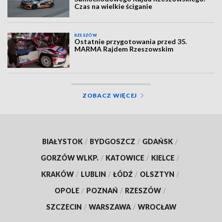
Czas na wielkie ściganie
RZESZÓW
Ostatnie przygotowania przed 35.
MARMA Rajdem Rzeszowskim
ZOBACZ WIĘCEJ
BIAŁYSTOK
/
BYDGOSZCZ
/
GDAŃSK
/
GORZÓW WLKP.
/
KATOWICE
/
KIELCE
/
KRAKÓW
/
LUBLIN
/
ŁÓDŹ
/
OLSZTYN
/
OPOLE
/
POZNAŃ
/
RZESZÓW
/
SZCZECIN
/
WARSZAWA
/
WROCŁAW