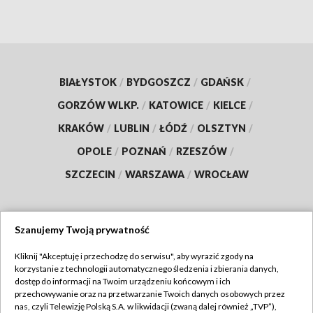
BIAŁYSTOK
/
BYDGOSZCZ
/
GDAŃSK
/
GORZÓW WLKP.
/
KATOWICE
/
KIELCE
/
KRAKÓW
/
LUBLIN
/
ŁÓDŹ
/
OLSZTYN
/
OPOLE
/
POZNAŃ
/
RZESZÓW
/
SZCZECIN
/
WARSZAWA
/
WROCŁAW
Szanujemy Twoją prywatność
Dołącz do nas:
Kliknij "Akceptuję i przechodzę do serwisu", aby wyrazić zgody na
korzystanie z technologii automatycznego śledzenia i zbierania danych,
TVP
dostęp do informacji na Twoim urządzeniu końcowym i ich
Abonament TVP
przechowywanie oraz na przetwarzanie Twoich danych osobowych przez
Regulamin TVP
nas, czyli Telewizję Polską S.A. w likwidacji (zwaną dalej również „TVP”),