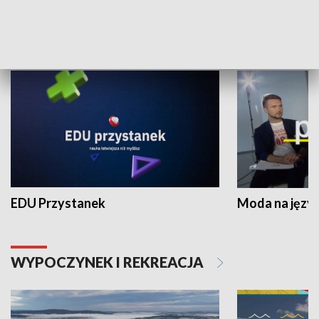
NAUKA I EDUKACJA
EDU Przystanek
Moda na język
WYPOCZYNEK I REKREACJA