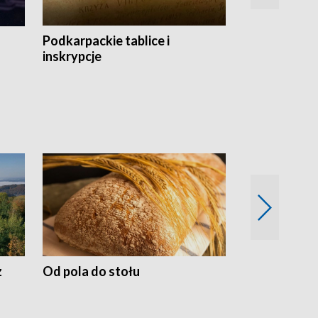
Podkarpackie tablice i
Szlakiem arc
inskrypcje
drewnianej
z
Od pola do stołu
50 lat ochro
przyrodnicz
Zachodnich