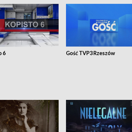
o 6
Gość TVP3 Rzeszów