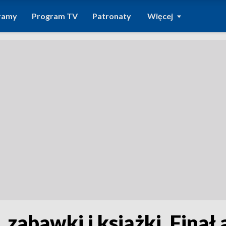
ramy
Program TV
Patronaty
Więcej
 zabawki i książki. Finał 