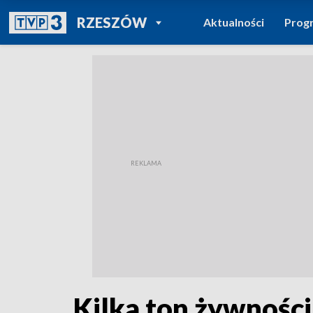
POWRÓT DO
RZESZÓW
Aktualności
Prog
TVP REGIONY
Kilka ton żywności,