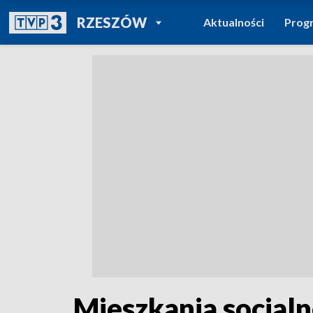
POWRÓT DO
RZESZÓW
Aktualności
Prog
TVP REGIONY
Mieszkania socjaln