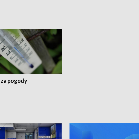
za pogody