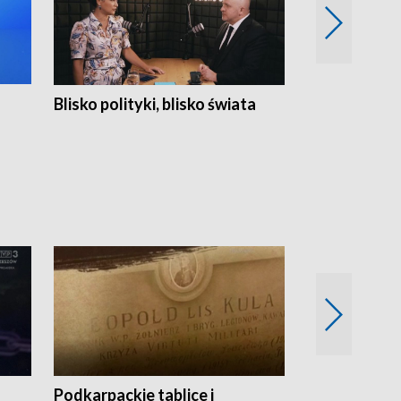
Blisko polityki, blisko świata
Popołudnie 
Podkarpackie tablice i
Szlakiem arc