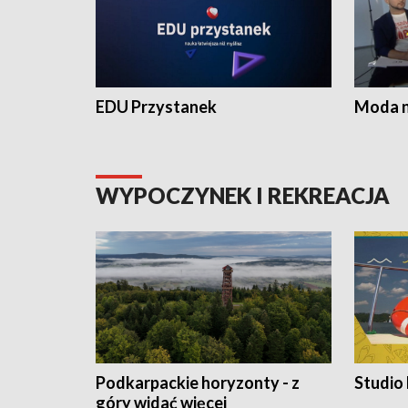
EDU Przystanek
Moda na
WYPOCZYNEK I REKREACJA
Podkarpackie horyzonty - z
Studio
góry widać więcej