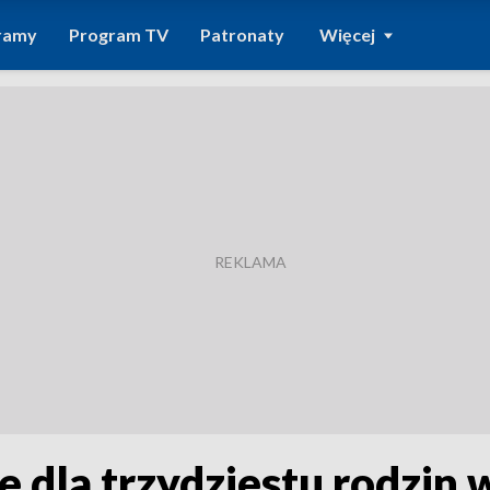
ramy
Program TV
Patronaty
Więcej
e dla trzydziestu rodzin 