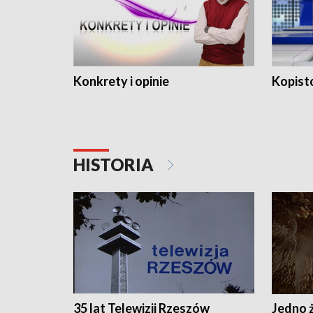
Konkrety i opinie
Kopist
HISTORIA
35 lat Telewizji Rzeszów
Jedno ż