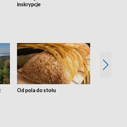
inskrypcje
drewnianej
z
Od pola do stołu
50 lat ochro
przyrodnicz
Zachodnich