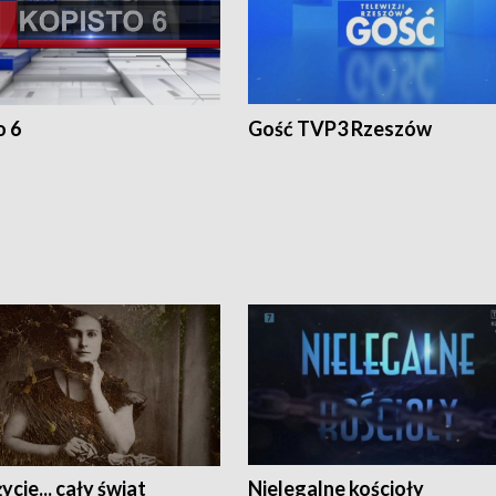
o 6
Gość TVP3 Rzeszów
ycie... cały świat
Nielegalne kościoły