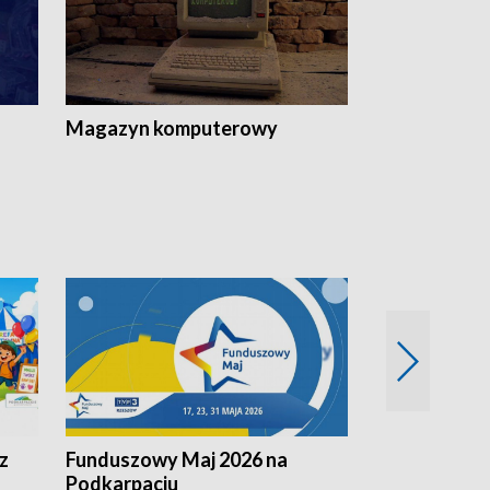
Magazyn komputerowy
z
Funduszowy Maj 2026 na
Podkarpacki
Podkarpaciu
kulinarne z h