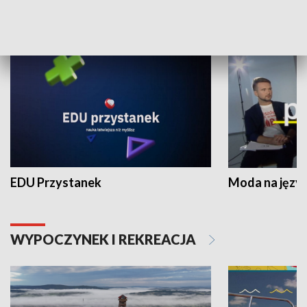
NAUKA I EDUKACJA
EDU Przystanek
Moda na język
WYPOCZYNEK I REKREACJA