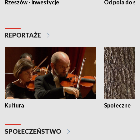
Rzeszów - inwestycje
Od pola do st
REPORTAŻE
Kultura
Społeczne
SPOŁECZEŃSTWO