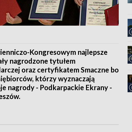
ienniczo-Kongresowym najlepsze
tały nagrodzone tytułem
arczej oraz certyfikatem Smaczne bo
siębiorców, którzy wyznaczają
oje nagrody - Podkarpackie Ekrany -
zeszów.