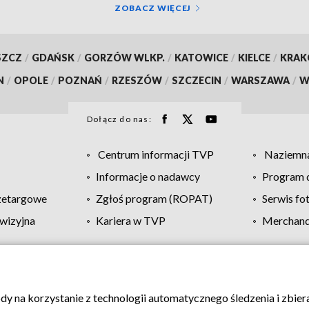
ZOBACZ WIĘCEJ
SZCZ
/
GDAŃSK
/
GORZÓW WLKP.
/
KATOWICE
/
KIELCE
/
KRA
N
/
OPOLE
/
POZNAŃ
/
RZESZÓW
/
SZCZECIN
/
WARSZAWA
/
W
Dołącz do nas:
Centrum informacji TVP
Naziemna
Informacje o nadawcy
Program d
zetargowe
Zgłoś program (ROPAT)
Serwis fo
wizyjna
Kariera w TVP
Merchandi
Polityka prywatności
Moje zgody
Pomoc
Biuro re
ody na korzystanie z technologii automatycznego śledzenia i zbie