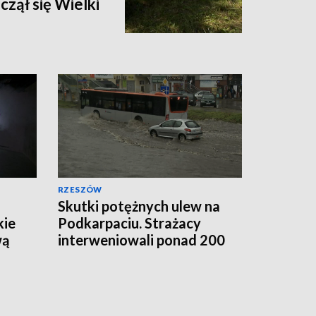
zął się Wielki
RZESZÓW
Skutki potężnych ulew na
kie
Podkarpaciu. Strażacy
wą
interweniowali ponad 200
razy