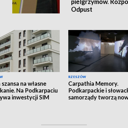
pielgrzymów. Rozpoc
Odpust
ÓW
RZESZÓW
szansa na własne
Carpathia Memory.
kanie. Na Podkarpaciu
Podkarpackie i słowac
ywa inwestycji SIM
samorządy tworzą no
markę turystyczną