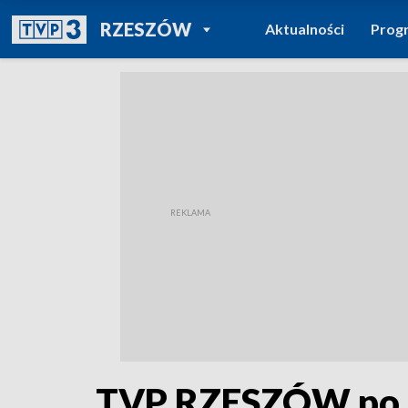
POWRÓT DO
RZESZÓW
Aktualności
Prog
TVP REGIONY
TVP RZESZÓW po r