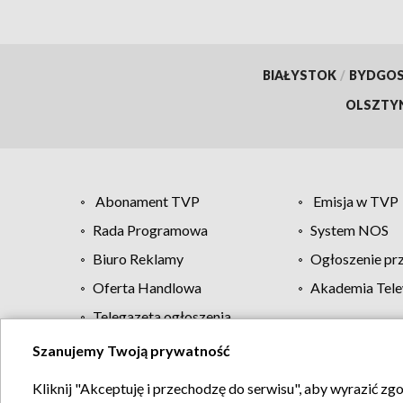
BIAŁYSTOK
/
BYDGO
OLSZTY
Abonament TVP
Emisja w TVP
Rada Programowa
System NOS
Biuro Reklamy
Ogłoszenie pr
Oferta Handlowa
Akademia Tele
Telegazeta ogłoszenia
Szanujemy Twoją prywatność
Regulamin TVP
Kliknij "Akceptuję i przechodzę do serwisu", aby wyrazić zg