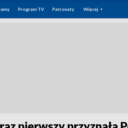
ramy
Program TV
Patronaty
Więcej
az pierwszy przyznała P