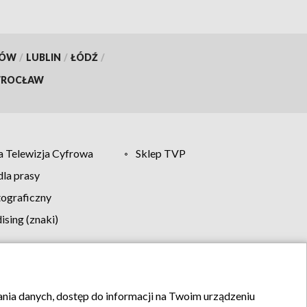
KÓW
/
LUBLIN
/
ŁÓDŹ
/
ROCŁAW
 Telewizja Cyfrowa
Sklep TVP
la prasy
tograficzny
sing (znaki)
klamy
Kontakt
rania danych, dostęp do informacji na Twoim urządzeniu