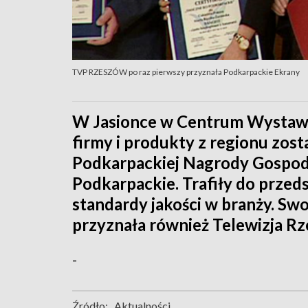
TVP RZESZÓW po raz pierwszy przyznała Podkarpackie Ekrany
W Jasionce w Centrum Wystaw
firmy i produkty z regionu zos
Podkarpackiej Nagrody Gospod
Podkarpackie. Trafiły do przed
standardy jakości w branży. Sw
przyznała również Telewizja R
-
Źródło:
Aktualności