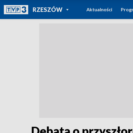
POWRÓT DO
RZESZÓW
Aktualności
Prog
TVP REGIONY
Debata o przyszł