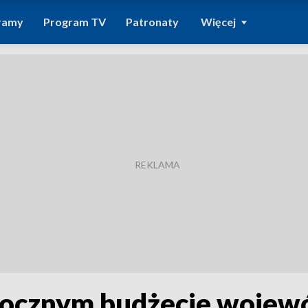
ramy
Program TV
Patronaty
Więcej
orocznym budżecie woje