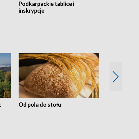
Podkarpackie tablice i
Szlakiem arc
inskrypcje
drewnianej
z
Od pola do stołu
50 lat ochro
przyrodnicz
Zachodnich