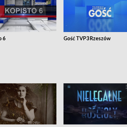
o 6
Gość TVP3 Rzeszów