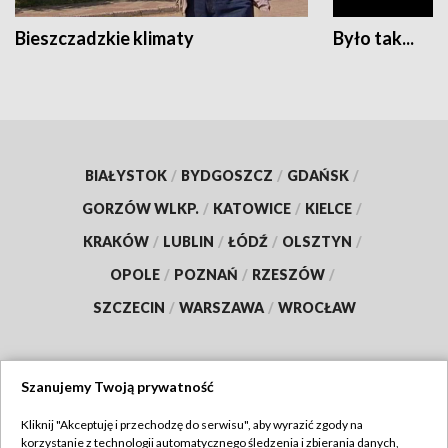
Bieszczadzkie klimaty
Było tak...
BIAŁYSTOK
/
BYDGOSZCZ
/
GDAŃSK
/
GORZÓW WLKP.
/
KATOWICE
/
KIELCE
/
KRAKÓW
/
LUBLIN
/
ŁÓDŹ
/
OLSZTYN
/
OPOLE
/
POZNAŃ
/
RZESZÓW
/
SZCZECIN
/
WARSZAWA
/
WROCŁAW
Szanujemy Twoją prywatność
Dołącz do nas:
Kliknij "Akceptuję i przechodzę do serwisu", aby wyrazić zgody na
korzystanie z technologii automatycznego śledzenia i zbierania danych,
TVP