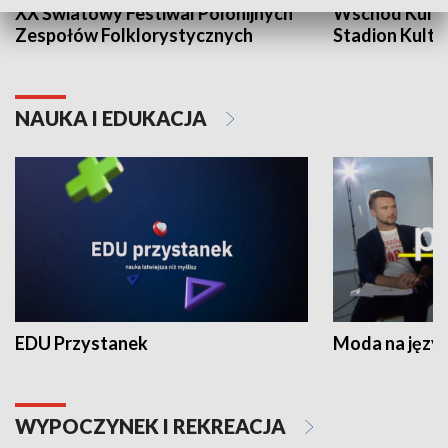
XX Światowy Festiwal Polonijnych
Wschód Kultur
Zespołów Folklorystycznych
Stadion Kultu
NAUKA I EDUKACJA
EDU Przystanek
Moda na język
WYPOCZYNEK I REKREACJA