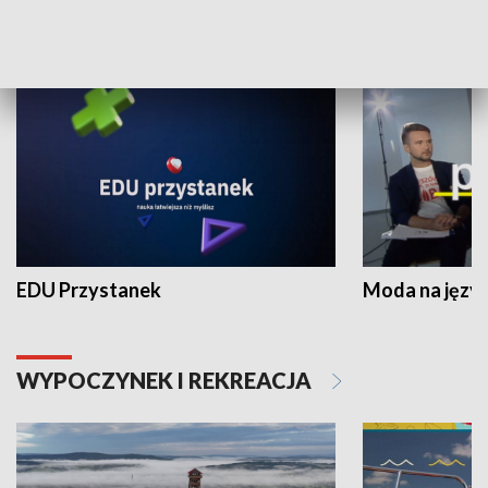
NAUKA I EDUKACJA
EDU Przystanek
Moda na język
WYPOCZYNEK I REKREACJA