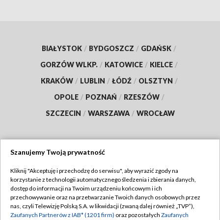
BIAŁYSTOK
/
BYDGOSZCZ
/
GDAŃSK
/
GORZÓW WLKP.
/
KATOWICE
/
KIELCE
/
KRAKÓW
/
LUBLIN
/
ŁÓDŹ
/
OLSZTYN
/
OPOLE
/
POZNAŃ
/
RZESZÓW
/
SZCZECIN
/
WARSZAWA
/
WROCŁAW
Szanujemy Twoją prywatność
Dołącz do nas:
Kliknij "Akceptuję i przechodzę do serwisu", aby wyrazić zgody na
korzystanie z technologii automatycznego śledzenia i zbierania danych,
TVP
dostęp do informacji na Twoim urządzeniu końcowym i ich
Abonament TVP
przechowywanie oraz na przetwarzanie Twoich danych osobowych przez
Regulamin TVP
nas, czyli Telewizję Polską S.A. w likwidacji (zwaną dalej również „TVP”),
Emisja w TVP
Polityka prywatności
Zaufanych Partnerów z IAB* (1201 firm)
oraz pozostałych
Zaufanych