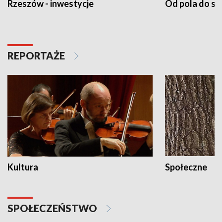
Rzeszów - inwestycje
Od pola do st
REPORTAŻE
Kultura
Społeczne
SPOŁECZEŃSTWO