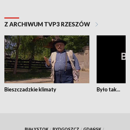
Z ARCHIWUM TVP3 RZESZÓW
Bieszczadzkie klimaty
Było tak...
BIAŁYSTOK
/
BYDGOSZCZ
/
GDAŃSK
/