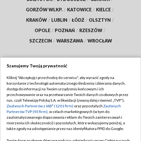
GORZÓW WLKP.
/
KATOWICE
/
KIELCE
/
KRAKÓW
/
LUBLIN
/
ŁÓDŹ
/
OLSZTYN
/
OPOLE
/
POZNAŃ
/
RZESZÓW
/
SZCZECIN
/
WARSZAWA
/
WROCŁAW
Szanujemy Twoją prywatność
Dołącz do nas:
Kliknij "Akceptuję i przechodzę do serwisu", aby wyrazić zgody na
korzystanie z technologii automatycznego śledzenia i zbierania danych,
TVP
dostęp do informacji na Twoim urządzeniu końcowym i ich
Abonament TVP
przechowywanie oraz na przetwarzanie Twoich danych osobowych przez
Regulamin TVP
nas, czyli Telewizję Polską S.A. w likwidacji (zwaną dalej również „TVP”),
Emisja w TVP
Polityka prywatności
Zaufanych Partnerów z IAB* (1201 firm)
oraz pozostałych
Zaufanych
Partnerów TVP (93 firm)
, w celach marketingowych (w tym do
Centrum informacji TVP
Moje zgody
zautomatyzowanego dopasowania reklam do Twoich zainteresowań i
mierzenia ich skuteczności) i pozostałych, które wskazujemy poniżej, a
Naziemna Telewizja Cyfrowa
Pomoc
także zgody na udostępnianie przez nas identyfikatora PPID do Google.
Sklep TVP
Biuro reklamy
Twoje dane osobowe zbierane podczas odwiedzania przez Ciebie naszych