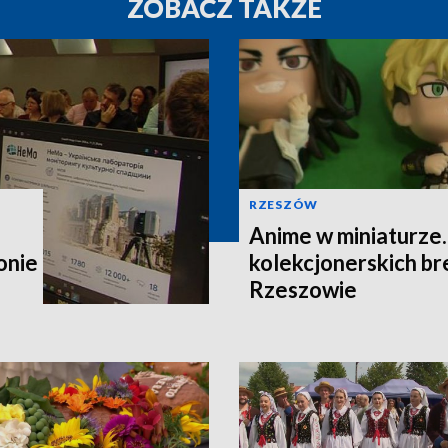
ZOBACZ TAKŻE
RZESZÓW
Anime w miniaturze
onie
kolekcjonerskich b
Rzeszowie