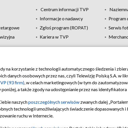
Centrum informacji TVP
Naziemna
Informacje o nadawcy
Program d
zetargowe
Zgłoś program (ROPAT)
Serwis fo
wizyjna
Kariera w TVP
Merchandi
Polityka prywatności
Moje zgody
Pomoc
Biuro re
ody na korzystanie z technologii automatycznego śledzenia i zbie
 danych osobowych przez nas, czyli Telewizję Polską S.A. w likw
VP (93 firm)
, w celach marketingowych (w tym do zautomatyzow
 poniżej, a także zgody na udostępnianie przez nas identyfikator
Ciebie naszych
poszczególnych serwisów
zwanych dalej „Portalem
obnych technologii umożliwiających świadczenie dopasowanych i be
zowanie ruchu w Internecie.