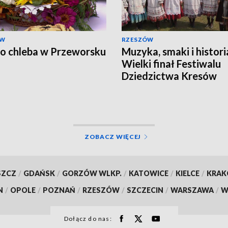
ÓW
RZESZÓW
o chleba w Przeworsku
Muzyka, smaki i histori
Wielki finał Festiwalu
Dziedzictwa Kresów
ZOBACZ WIĘCEJ
SZCZ
/
GDAŃSK
/
GORZÓW WLKP.
/
KATOWICE
/
KIELCE
/
KRA
N
/
OPOLE
/
POZNAŃ
/
RZESZÓW
/
SZCZECIN
/
WARSZAWA
/
W
Dołącz do nas: