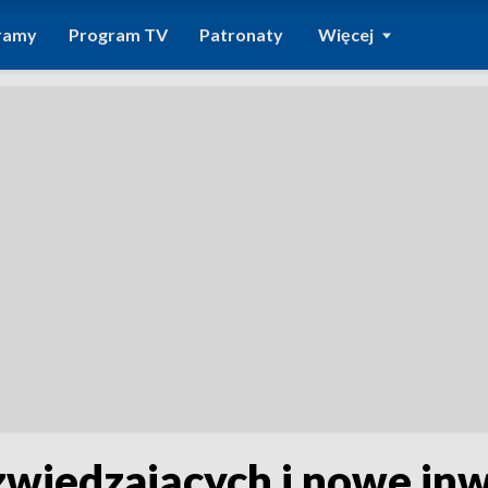
ramy
Program TV
Patronaty
Więcej
zwiedzających i nowe inw