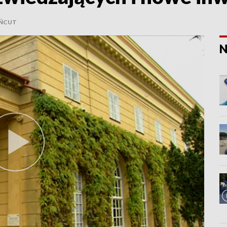
ŃCUT
N