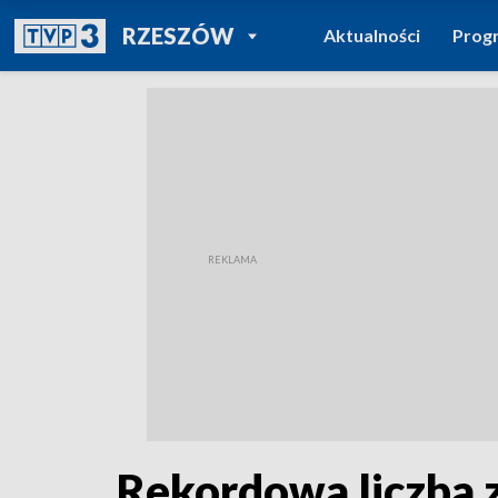
POWRÓT DO
RZESZÓW
Aktualności
Prog
TVP REGIONY
Rekordowa liczba 