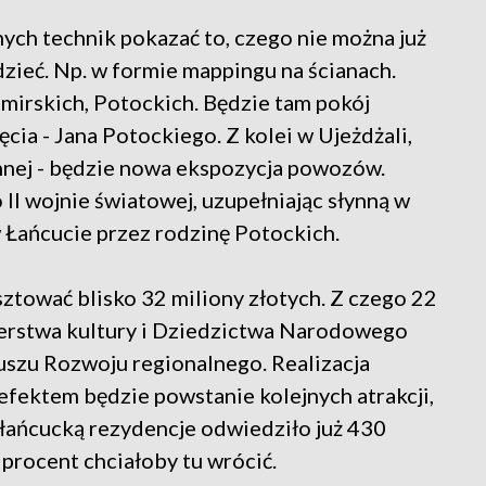
h technik pokazać to, czego nie można już
zieć. Np. w formie mappingu na ścianach.
mirskich, Potockich. Będzie tam pokój
ęcia - Jana Potockiego. Z kolei w Ujeżdżali,
onnej - będzie nowa ekspozycja powozów.
 II wojnie światowej, uzupełniając słynną w
 Łańcucie przez rodzinę Potockich.
ztować blisko 32 miliony złotych. Z czego 22
sterstwa kultury i Dziedzictwa Narodowego
szu Rozwoju regionalnego. Realizacja
 efektem będzie powstanie kolejnych atrakcji,
 łańcucką rezydencje odwiedziło już 430
 procent chciałoby tu wrócić.