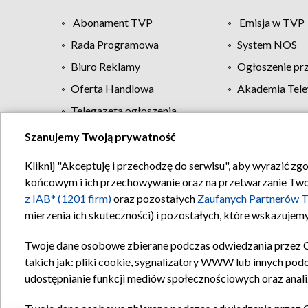
Abonament TVP
Emisja w TVP
Rada Programowa
System NOS
Biuro Reklamy
Ogłoszenie pr
Oferta Handlowa
Akademia Tele
Telegazeta ogłoszenia
Szanujemy Twoją prywatność
Regulamin TVP
Kliknij "Akceptuję i przechodzę do serwisu", aby wyrazić zg
końcowym i ich przechowywanie oraz na przetwarzanie Twoich
z IAB* (1201 firm)
oraz pozostałych
Zaufanych Partnerów T
mierzenia ich skuteczności) i pozostałych, które wskazujemy
Twoje dane osobowe zbierane podczas odwiedzania przez 
takich jak: pliki cookie, sygnalizatory WWW lub innych pod
udostępnianie funkcji mediów społecznościowych oraz anali