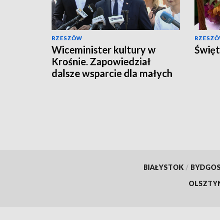
RZESZÓW
RZESZ
Wiceminister kultury w
Święt
Krośnie. Zapowiedział
dalsze wsparcie dla małych
miejscowości
BIAŁYSTOK
/
BYDGO
OLSZTY