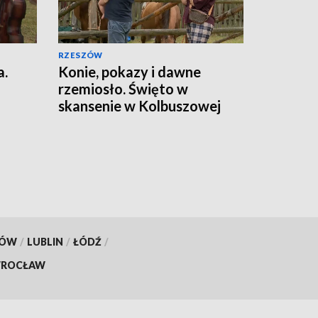
RZESZÓW
a.
Konie, pokazy i dawne
rzemiosło. Święto w
skansenie w Kolbuszowej
KÓW
/
LUBLIN
/
ŁÓDŹ
/
ROCŁAW