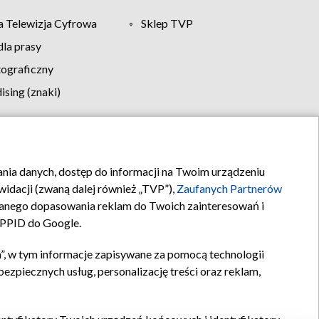
 Telewizja Cyfrowa
Sklep TVP
la prasy
tograficzny
sing (znaki)
klamy
Kontakt
rania danych, dostęp do informacji na Twoim urządzeniu
idacji (zwaną dalej również „TVP”),
Zaufanych Partnerów
anego dopasowania reklam do Twoich zainteresowań i
a PPID do Google.
”, w tym informacje zapisywane za pomocą technologii
zpiecznych usług, personalizację treści oraz reklam,