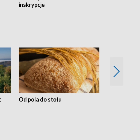
inskrypcje
drewnianej
z
Od pola do stołu
50 lat ochro
przyrodnicz
Zachodnich