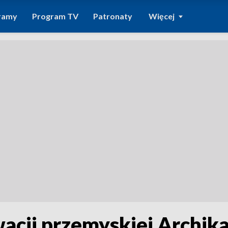
ramy
Program TV
Patronaty
Więcej
acji przemyskiej Archik