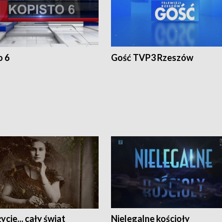
o 6
Gość TVP3 Rzeszów
ycie... cały świat
Nielegalne kościoły