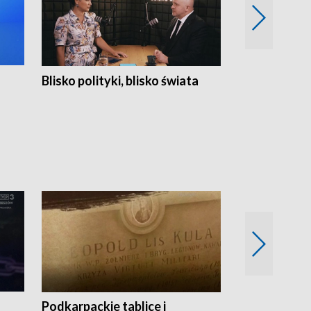
Blisko polityki, blisko świata
Popołudnie 
Podkarpackie tablice i
Szlakiem arc