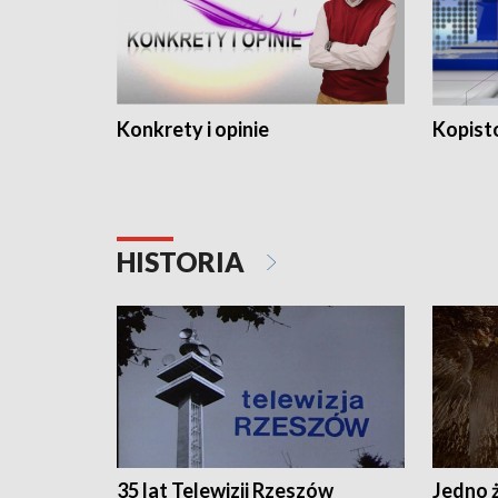
Konkrety i opinie
Kopist
HISTORIA
35 lat Telewizji Rzeszów
Jedno ż