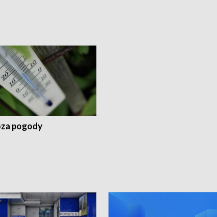
za pogody