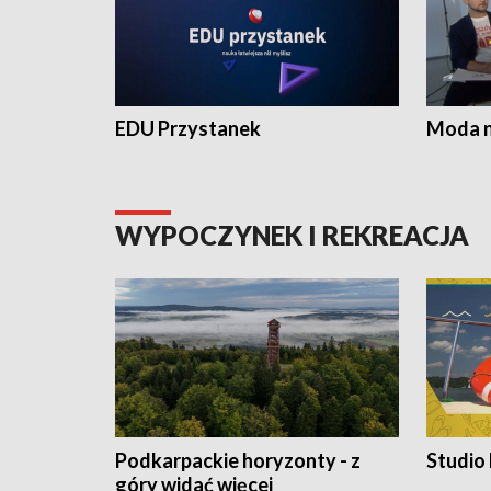
EDU Przystanek
Moda na
WYPOCZYNEK I REKREACJA
Podkarpackie horyzonty - z
Studio
góry widać więcej