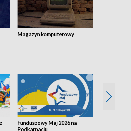
Magazyn komputerowy
z
Funduszowy Maj 2026 na
Podkarpacki
Podkarpaciu
kulinarne z h