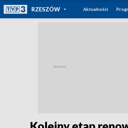
POWRÓT DO
RZESZÓW
Aktualności
Prog
TVP REGIONY
Kolejny etap renow