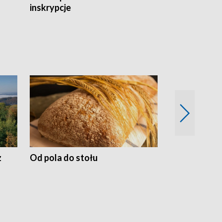
inskrypcje
drewnianej
z
Od pola do stołu
50 lat ochro
przyrodnicz
Zachodnich