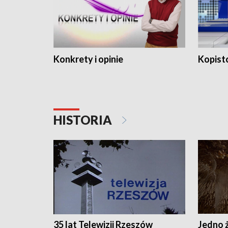
Konkrety i opinie
Kopist
HISTORIA
35 lat Telewizji Rzeszów
Jedno ż