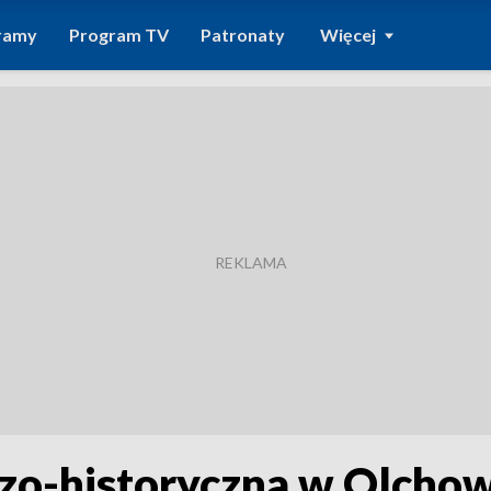
ramy
Program TV
Patronaty
Więcej
czo-historyczna w Olchow