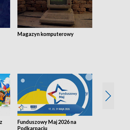
Magazyn komputerowy
z
Funduszowy Maj 2026 na
Podkarpacki
Podkarpaciu
kulinarne z h