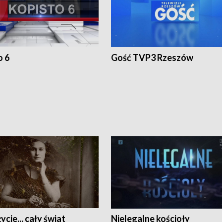
o 6
Gość TVP3 Rzeszów
ycie... cały świat
Nielegalne kościoły