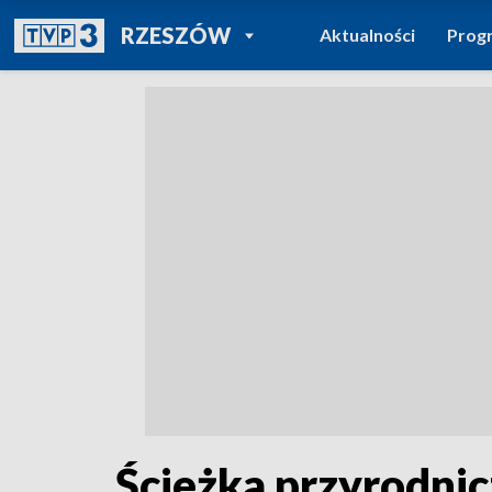
POWRÓT DO
RZESZÓW
Aktualności
Prog
TVP REGIONY
Ścieżka przyrodni