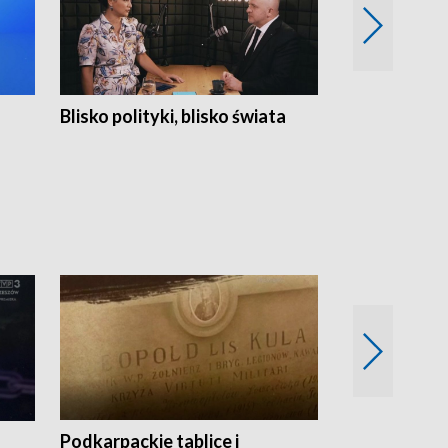
Blisko polityki, blisko świata
Popołudnie 
Podkarpackie tablice i
Szlakiem arc