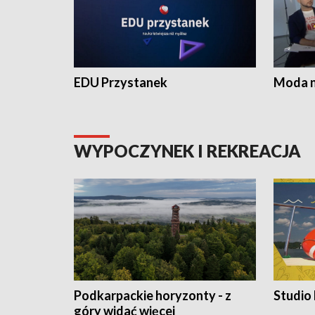
EDU Przystanek
Moda na
WYPOCZYNEK I REKREACJA
Podkarpackie horyzonty - z
Studio
góry widać więcej