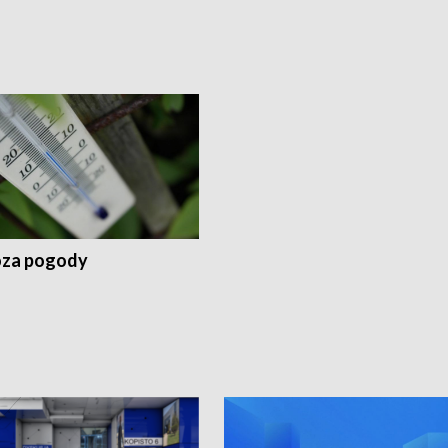
za pogody