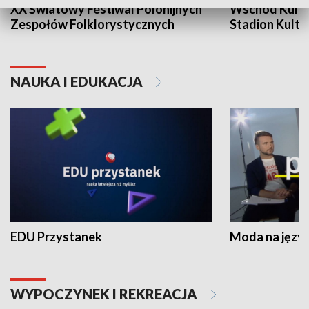
XX Światowy Festiwal Polonijnych
Wschód Kultur
Zespołów Folklorystycznych
Stadion Kultu
NAUKA I EDUKACJA
EDU Przystanek
Moda na język
WYPOCZYNEK I REKREACJA