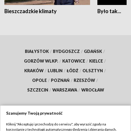
Bieszczadzkie klimaty
Było tak...
BIAŁYSTOK
/
BYDGOSZCZ
/
GDAŃSK
/
GORZÓW WLKP.
/
KATOWICE
/
KIELCE
/
KRAKÓW
/
LUBLIN
/
ŁÓDŹ
/
OLSZTYN
/
OPOLE
/
POZNAŃ
/
RZESZÓW
/
SZCZECIN
/
WARSZAWA
/
WROCŁAW
Szanujemy Twoją prywatność
Dołącz do nas:
Kliknij "Akceptuję i przechodzę do serwisu", aby wyrazić zgody na
korzystanie z technologii automatycznego śledzenia i zbierania danych,
TVP