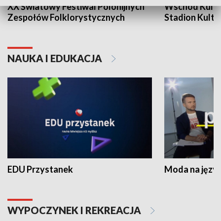
XX Światowy Festiwal Polonijnych
Wschód Kultur
Zespołów Folklorystycznych
Stadion Kultu
NAUKA I EDUKACJA
EDU Przystanek
Moda na język
WYPOCZYNEK I REKREACJA