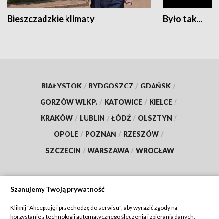
Bieszczadzkie klimaty
Było tak...
BIAŁYSTOK
/
BYDGOSZCZ
/
GDAŃSK
/
GORZÓW WLKP.
/
KATOWICE
/
KIELCE
/
KRAKÓW
/
LUBLIN
/
ŁÓDŹ
/
OLSZTYN
/
OPOLE
/
POZNAŃ
/
RZESZÓW
/
SZCZECIN
/
WARSZAWA
/
WROCŁAW
Szanujemy Twoją prywatność
Dołącz do nas:
Kliknij "Akceptuję i przechodzę do serwisu", aby wyrazić zgody na
korzystanie z technologii automatycznego śledzenia i zbierania danych,
TVP