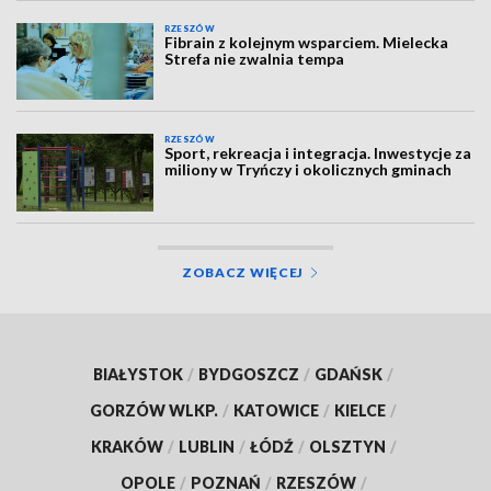
RZESZÓW
Fibrain z kolejnym wsparciem. Mielecka
Strefa nie zwalnia tempa
RZESZÓW
Sport, rekreacja i integracja. Inwestycje za
miliony w Tryńczy i okolicznych gminach
ZOBACZ WIĘCEJ
BIAŁYSTOK
/
BYDGOSZCZ
/
GDAŃSK
/
GORZÓW WLKP.
/
KATOWICE
/
KIELCE
/
KRAKÓW
/
LUBLIN
/
ŁÓDŹ
/
OLSZTYN
/
OPOLE
/
POZNAŃ
/
RZESZÓW
/