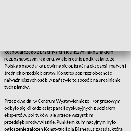
Premier Beata Szydło: "Podkarpacie to taka Polska Bawaria,
a moje marzenie jest takie, żeby kiedy już będę kończyć
swoją misję można było powiedzieć - Bawaria co to jest, to
takie niemieckie Podkarpacie." Te słowa premier Szydło
rozpoczęły ubiegłoroczny kongres 590. Podkarpacie było na
nim przykładem dobrego wykorzystania potencjału i
pracowitości. Chwalono zwłaszcza efekt szybkiego rozwoju
gospodarczego z przemysłem lotniczym jako znakiem
rozpoznawczym regionu. Wielokrotnie podkreślano, że
Polska gospodarka powinna się opierać na ekspansji małych i
średnich przedsiębiorstw. Kongres poprzez obecność
najważniejszych osób w państwie to sposób na urealnienie
tych planów.
Przez dwa dni w Centrum Wystawienniczo-Kongresowym
odbyło się kilkadziesiąt paneli dyskusyjnych z udziałem
ekspertów, polityków, ale przede wszystkim
przedsiębiorców właśnie. Punktem kulminacyjnym było
ogłoszenie założeń Konstytucji dla Biznesu, z zasadą, która