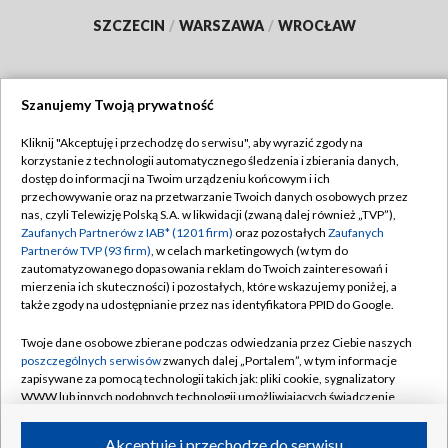
SZCZECIN
/
WARSZAWA
/
WROCŁAW
Szanujemy Twoją prywatność
Dołącz do nas:
Kliknij "Akceptuję i przechodzę do serwisu", aby wyrazić zgody na
korzystanie z technologii automatycznego śledzenia i zbierania danych,
TVP
dostęp do informacji na Twoim urządzeniu końcowym i ich
Abonament TVP
przechowywanie oraz na przetwarzanie Twoich danych osobowych przez
Regulamin TVP
nas, czyli Telewizję Polską S.A. w likwidacji (zwaną dalej również „TVP”),
Emisja w TVP
Polityka prywatności
Zaufanych Partnerów z IAB* (1201 firm)
oraz pozostałych
Zaufanych
Partnerów TVP (93 firm)
, w celach marketingowych (w tym do
Centrum informacji TVP
Moje zgody
zautomatyzowanego dopasowania reklam do Twoich zainteresowań i
mierzenia ich skuteczności) i pozostałych, które wskazujemy poniżej, a
Naziemna Telewizja Cyfrowa
Pomoc
także zgody na udostępnianie przez nas identyfikatora PPID do Google.
Sklep TVP
Biuro reklamy
Twoje dane osobowe zbierane podczas odwiedzania przez Ciebie naszych
Rada Programowa
Kontakt
poszczególnych serwisów
zwanych dalej „Portalem”, w tym informacje
zapisywane za pomocą technologii takich jak: pliki cookie, sygnalizatory
System NOS
WWW lub innych podobnych technologii umożliwiających świadczenie
dopasowanych i bezpiecznych usług, personalizację treści oraz reklam,
Informacje o nadawcy
Kanały
udostępnianie funkcji mediów społecznościowych oraz analizowanie
Akceptuję i przechodzę do serwisu