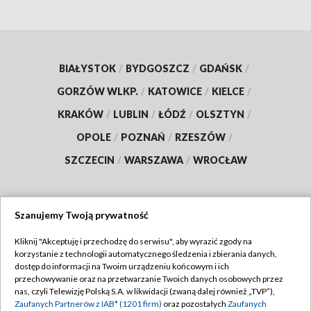
BIAŁYSTOK
/
BYDGOSZCZ
/
GDAŃSK
/
GORZÓW WLKP.
/
KATOWICE
/
KIELCE
/
KRAKÓW
/
LUBLIN
/
ŁÓDŹ
/
OLSZTYN
/
OPOLE
/
POZNAŃ
/
RZESZÓW
/
SZCZECIN
/
WARSZAWA
/
WROCŁAW
Szanujemy Twoją prywatność
Dołącz do nas:
Kliknij "Akceptuję i przechodzę do serwisu", aby wyrazić zgody na
korzystanie z technologii automatycznego śledzenia i zbierania danych,
TVP
dostęp do informacji na Twoim urządzeniu końcowym i ich
Abonament TVP
przechowywanie oraz na przetwarzanie Twoich danych osobowych przez
Regulamin TVP
nas, czyli Telewizję Polską S.A. w likwidacji (zwaną dalej również „TVP”),
Emisja w TVP
Polityka prywatności
Zaufanych Partnerów z IAB* (1201 firm)
oraz pozostałych
Zaufanych