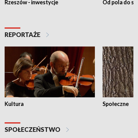
Rzeszów - inwestycje
Od pola do st
REPORTAŻE
Kultura
Społeczne
SPOŁECZEŃSTWO