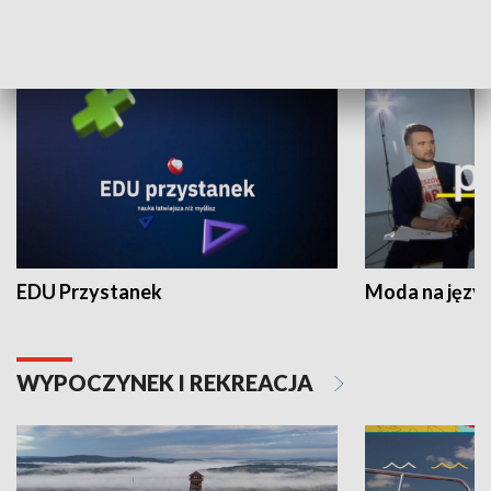
NAUKA I EDUKACJA
EDU Przystanek
Moda na język
WYPOCZYNEK I REKREACJA