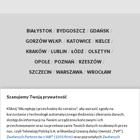
BIAŁYSTOK
/
BYDGOSZCZ
/
GDAŃSK
/
GORZÓW WLKP.
/
KATOWICE
/
KIELCE
/
KRAKÓW
/
LUBLIN
/
ŁÓDŹ
/
OLSZTYN
/
OPOLE
/
POZNAŃ
/
RZESZÓW
/
SZCZECIN
/
WARSZAWA
/
WROCŁAW
Szanujemy Twoją prywatność
Dołącz do nas:
Kliknij "Akceptuję i przechodzę do serwisu", aby wyrazić zgody na
korzystanie z technologii automatycznego śledzenia i zbierania danych,
TVP
dostęp do informacji na Twoim urządzeniu końcowym i ich
Abonament TVP
przechowywanie oraz na przetwarzanie Twoich danych osobowych przez
Regulamin TVP
nas, czyli Telewizję Polską S.A. w likwidacji (zwaną dalej również „TVP”),
Emisja w TVP
Polityka prywatności
Zaufanych Partnerów z IAB* (1201 firm)
oraz pozostałych
Zaufanych