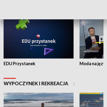
NAUKA I EDUKACJA
EDU Przystanek
Moda na język
WYPOCZYNEK I REKREACJA